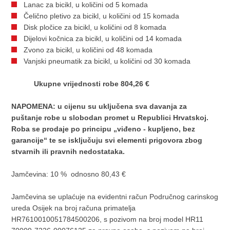
Lanac za bicikl, u količini od 5 komada
Čelično pletivo za bicikl, u količini od 15 komada
Disk pločice za bicikl, u količini od 8 komada
Dijelovi kočnica za bicikl, u količini od 14 komada
Zvono za bicikl, u količini od 48 komada
Vanjski pneumatik za bicikl, u količini od 30 komada
U
kupne vrijednosti robe 804,26 €
NAPOMENA: u cijenu su uključena sva davanja za
puštanje robe u slobodan promet u Republici Hrvatskoj.
Roba se prodaje po principu „viđeno - kupljeno, bez
garancije“ te se isključuju svi elementi prigovora zbog
stvarnih ili pravnih nedostataka.
Jamčevina: 10 % odnosno 80,43 €
Jamčevina se uplaćuje na evidentni račun Područnog carinskog
ureda Osijek na broj računa primatelja
HR7610010051784500206, s pozivom na broj model HR11