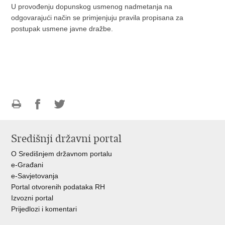
U provođenju dopunskog usmenog nadmetanja na
odgovarajući način se primjenjuju pravila propisana za
postupak usmene javne dražbe.
Ispiši
Podijeli
Podijeli
stranicu
na
na
Središnji državni portal
Facebooku
Twitteru
O Središnjem državnom portalu
e-Građani
e-Savjetovanja
Portal otvorenih podataka RH
Izvozni portal
Prijedlozi i komentari