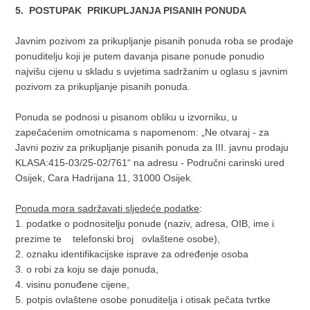
5. POSTUPAK PRIKUPLJANJA PISANIH PONUDA
Javnim pozivom za prikupljanje pisanih ponuda roba se prodaje
ponuditelju koji je putem davanja pisane ponude ponudio
najvišu cijenu u skladu s uvjetima sadržanim u oglasu s javnim
pozivom za prikupljanje pisanih ponuda.
Ponuda se podnosi u pisanom obliku u izvorniku, u
zapečaćenim omotnicama s napomenom: „Ne otvaraj - za
Javni poziv za prikupljanje pisanih ponuda za III. javnu prodaju
KLASA:415-03/25-02/761“ na adresu - Područni carinski ured
Osijek, Cara Hadrijana 11, 31000 Osijek.
Ponuda mora sadržavati sljedeće podatke
:
1. podatke o podnositelju ponude (naziv, adresa, OIB, ime i
prezime te telefonski broj ovlaštene osobe),
2. oznaku identifikacijske isprave za određenje osoba
3. o robi za koju se daje ponuda,
4. visinu ponuđene cijene,
5. potpis ovlaštene osobe ponuditelja i otisak pečata tvrtke