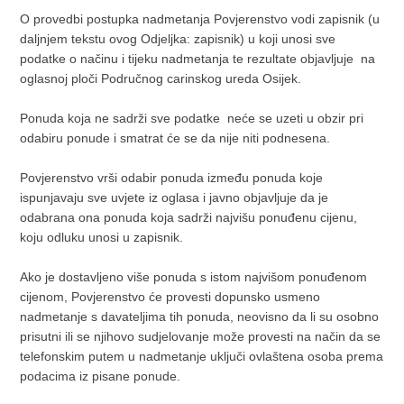
O provedbi postupka nadmetanja Povjerenstvo vodi zapisnik (u
daljnjem tekstu ovog Odjeljka: zapisnik) u koji unosi sve
podatke o načinu i tijeku nadmetanja te rezultate objavljuje na
oglasnoj ploči Područnog carinskog ureda Osijek.
Ponuda koja ne sadrži sve podatke neće se uzeti u obzir pri
odabiru ponude i smatrat će se da nije niti podnesena.
Povjerenstvo vrši odabir ponuda između ponuda koje
ispunjavaju sve uvjete iz oglasa i javno objavljuje da je
odabrana ona ponuda koja sadrži najvišu ponuđenu cijenu,
koju odluku unosi u zapisnik.
Ako je dostavljeno više ponuda s istom najvišom ponuđenom
cijenom, Povjerenstvo će provesti dopunsko usmeno
nadmetanje s davateljima tih ponuda, neovisno da li su osobno
prisutni ili se njihovo sudjelovanje može provesti na način da se
telefonskim putem u nadmetanje uključi ovlaštena osoba prema
podacima iz pisane ponude.