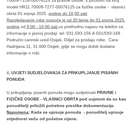
70009-7226-00076125 za pravne osobe, s pozivom na broj
model HR11 70009-7277-00076125 za fizičke osobe - vlasnici
obrta 01.srpnja 2025.
godine do 10,00 sati
.
Razgledavanje robe moguće je od 20.lipnja do 01.srpnja 2025.
godine
od
9.00 - 10.00 sati
uz prethodnu najavu na telefon za
informacije o javnoj prodaji tel: 031-593-156 ili 031/593-168
Područni carinski ured Osijek, Odjel za prodaju robe, Cara
Hadrijana 11, 31 000 Osijek, gdje se mogu dobiti dodatne
informacije o robi.
4
. UVJETI SUDJELOVANJA ZA PRIKUPLJANJE PISANIH
PONUDA
U prikupljanju pisanih ponuda mogu sudjelovati
PRAVNE i
FIZIČKE OSOBE - VLASNICI OBRTA pod uvjetom da su kao
ponuditelji priložili potrebne preslike dokumentacije.
Napomena
: Kada se upisuje ponuda - ponuditelj upisuje
vrijednost veću od početne cijene.