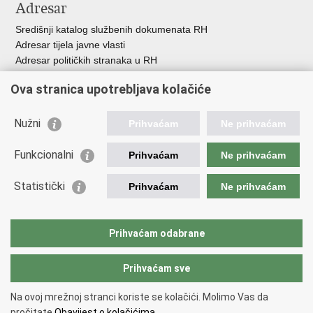
Adresar
Središnji katalog službenih dokumenata RH
Adresar tijela javne vlasti
Adresar političkih stranaka u RH
Popis dužnosnika u RH
Ova stranica upotrebljava kolačiće
Besplatni telefoni javne uprave
Pozivi za žurnu pomoć
Nužni
Prihvaćam
Ne prihvaćam
Važne poveznice
Funkcionalni
Prihvaćam
Ne prihvaćam
Vlada Republike Hrvatske
Ministarstvo financija
Statistički
Prihvaćam
Ne prihvaćam
Europska komisija
Svjetska carinska organizacija
Taxation and Customs Union
Prihvaćam odabrane
Porezna uprava
Prihvaćam sve
Povratak na vrh
Na ovoj mrežnoj stranci koriste se kolačići. Molimo Vas da
Copyright © 2026 Ministarstvo financija, Carinska uprava.
Uvjeti
pročitate
Obavijest o kolačićima.