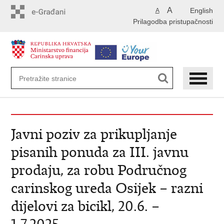
Preskoči
A
English
A
na
Prilagodba pristupačnosti
glavni
sadržaj
Javni poziv za prikupljanje
pisanih ponuda za III. javnu
prodaju, za robu Područnog
carinskog ureda Osijek – razni
dijelovi za bicikl, 20.6. –