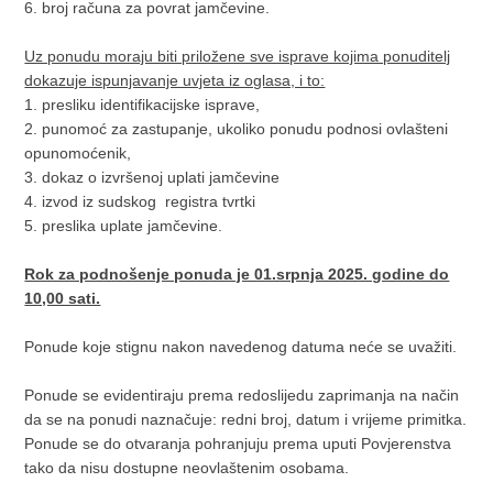
6. broj računa za povrat jamčevine.
Uz ponudu moraju biti priložene sve isprave kojima ponuditelj
dokazuje ispunjavanje uvjeta iz oglasa, i to:
1. presliku identifikacijske isprave,
2. punomoć za zastupanje, ukoliko ponudu podnosi ovlašteni
opunomoćenik,
3. dokaz o izvršenoj uplati jamčevine
4. izvod iz sudskog registra tvrtki
5. preslika uplate jamčevine.
Rok za podnošenje ponuda je 01.srpnja 2025. godine do
10,00 sati.
Ponude koje stignu nakon navedenog datuma neće se uvažiti.
Ponude se evidentiraju prema redoslijedu zaprimanja na način
da se na ponudi naznačuje: redni broj, datum i vrijeme primitka.
Ponude se do otvaranja pohranjuju prema uputi Povjerenstva
tako da nisu dostupne neovlaštenim osobama.