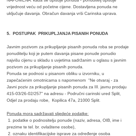
NAPOMENA: kada se upisuje ponuda - ponuditelj upisuje
vrijednost veću od početne cijene. Dostavljena ponuda ne
uključuje davanja. Obračun davanja vrši Carinska uprava.
5. POSTUPAK PRIKUPLJANJA PISANIH PONUDA
Javnim pozivom za prikupljanje pisanih ponuda roba se prodaje
ponuditelju koji je putem davanja pisane ponude ponudio
najvišu cijenu u skladu s uvjetima sadržanim u oglasu s javnim
pozivom za prikupljanje pisanih ponuda.
Ponuda se podnosi u pisanom obliku u izvorniku, u
zapečaćenim omotnicama s napomenom “Ne otvaraj - za
Javni poziv za prikupljanje pisanih ponuda za III. javnu prodaju
415-03/26-02/257" na adresu - Područni carinski ured Split,
Odjel za prodaju robe, Kopilica 47a, 21000 Split.
Ponuda mora sadržavati sljedeće podatke:
1. podatke o podnositelju ponude (naziv, adresa, OIB, ime i
prezime te tel. br. ovlaštene osobe),
2. oznaku identifikacijske isprave za određenje osoba