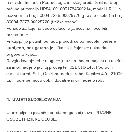
na evidentni račun Područnog carinskog ureda Split na broj
računa primatelja HR5410010051784500214, model HR 11 s
pozivom na broj 80004-7226-00025726 (pravne osobe) ili broj
80004-7277-00025726 (fizičke osobe).
Ponude za koje ne bude uplaćena jamčevina neće biti
razmatrane.
Prikupljanje pisanih ponuda provodi se po modelu
„viđeno
kupljeno, bez garancije“,
što isključuje sve naknadne
prigovore kupca.
Razgledavanje robe moguće je uz prethodnu najavu na telefon
za informacije o javnoj prodaji tel: 021 316-145, Područni
carinski ured Split, Odjel za prodaju robe, Kopilica 47a, 21000
Split, gdje se mogu dobiti dodatne informacije o robi.
4. UVJETI SUDJELOVANJA
U prikupljanju pisanih ponuda mogu sudjelovati PRAVNE
OSOBE i FIZIČKE OSOBE.