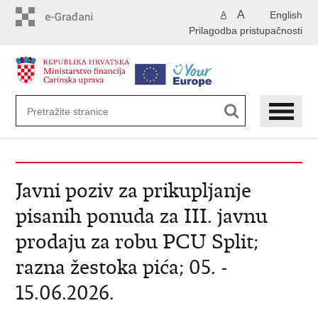
Preskoči
A
English
A
na
Prilagodba pristupačnosti
glavni
sadržaj
Javni poziv za prikupljanje
pisanih ponuda za III. javnu
prodaju za robu PCU Split;
razna žestoka pića; 05. -
15.06.2026.