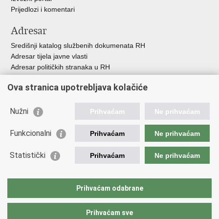
Prijedlozi i komentari
Adresar
Središnji katalog službenih dokumenata RH
Adresar tijela javne vlasti
Adresar političkih stranaka u RH
Popis dužnosnika u RH
Ova stranica upotrebljava kolačiće
Besplatni telefoni javne uprave
Pozivi za žurnu pomoć
Nužni
Prihvaćam
Ne prihvaćam
Važne poveznice
Funkcionalni
Prihvaćam
Ne prihvaćam
Vlada Republike Hrvatske
Ministarstvo financija
Statistički
Prihvaćam
Ne prihvaćam
Europska komisija
Svjetska carinska organizacija
Taxation and Customs Union
Prihvaćam odabrane
Porezna uprava
Prihvaćam sve