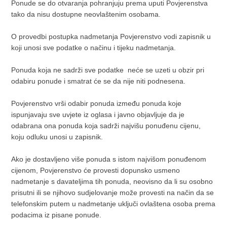
Ponude se do otvaranja pohranjuju prema uputi Povjerenstva
tako da nisu dostupne neovlaštenim osobama.
O provedbi postupka nadmetanja Povjerenstvo vodi zapisnik u
koji unosi sve podatke o načinu i tijeku nadmetanja.
Ponuda koja ne sadrži sve podatke neće se uzeti u obzir pri
odabiru ponude i smatrat će se da nije niti podnesena.
Povjerenstvo vrši odabir ponuda između ponuda koje
ispunjavaju sve uvjete iz oglasa i javno objavljuje da je
odabrana ona ponuda koja sadrži najvišu ponuđenu cijenu,
koju odluku unosi u zapisnik.
Ako je dostavljeno više ponuda s istom najvišom ponuđenom
cijenom, Povjerenstvo će provesti dopunsko usmeno
nadmetanje s davateljima tih ponuda, neovisno da li su osobno
prisutni ili se njihovo sudjelovanje može provesti na način da se
telefonskim putem u nadmetanje uključi ovlaštena osoba prema
podacima iz pisane ponude.