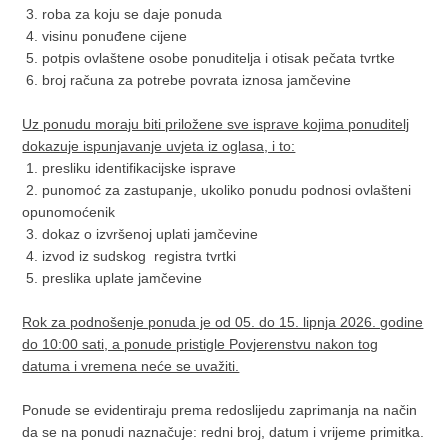
3. roba za koju se daje ponuda
4. visinu ponuđene cijene
5. potpis ovlaštene osobe ponuditelja i otisak pečata tvrtke
6. broj računa za potrebe povrata iznosa jamčevine
Uz ponudu moraju biti priložene sve isprave kojima ponuditelj
dokazuje ispunjavanje uvjeta iz oglasa, i to:
1. presliku identifikacijske isprave
2. punomoć za zastupanje, ukoliko ponudu podnosi ovlašteni
opunomoćenik
3. dokaz o izvršenoj uplati jamčevine
4. izvod iz sudskog registra tvrtki
5. preslika uplate jamčevine
Rok za podnošenje ponuda je od 05. do 15. lipnja 2026. godine
do 10:00 sati, a ponude pristigle Povjerenstvu nakon tog
datuma i vremena neće se uvažiti.
Ponude se evidentiraju prema redoslijedu zaprimanja na način
da se na ponudi naznačuje: redni broj, datum i vrijeme primitka.