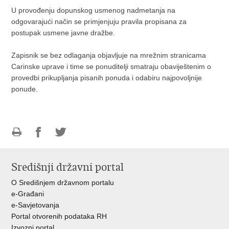
U provođenju dopunskog usmenog nadmetanja na
odgovarajući način se primjenjuju pravila propisana za
postupak usmene javne dražbe.
Zapisnik se bez odlaganja objavljuje na mrežnim stranicama
Carinske uprave i time se ponuditelji smatraju obaviještenim o
provedbi prikupljanja pisanih ponuda i odabiru najpovoljnije
ponude.
Ispiši
Podijeli
Podijeli
stranicu
na
na
Središnji državni portal
Facebooku
Twitteru
O Središnjem državnom portalu
e-Građani
e-Savjetovanja
Portal otvorenih podataka RH
Izvozni portal