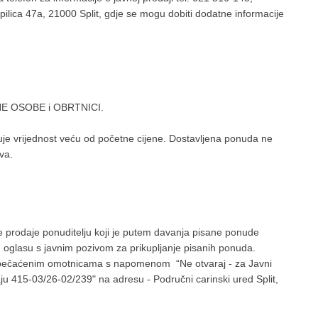
pilica 47a, 21000 Split, gdje se mogu dobiti dodatne informacije
AVNE OSOBE i OBRTNICI.
e vrijednost veću od početne cijene. Dostavljena ponuda ne
va.
 prodaje ponuditelju koji je putem davanja pisane ponude
u oglasu s javnim pozivom za prikupljanje pisanih ponuda.
zapečaćenim omotnicama s napomenom “Ne otvaraj - za Javni
aju 415-03/26-02/239" na adresu - Područni carinski ured Split,