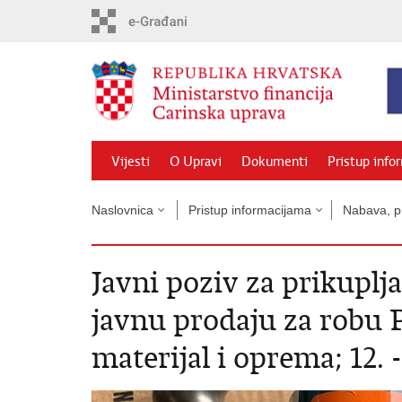
Preskoči
na
glavni
sadržaj
Vijesti
O Upravi
Dokumenti
Pristup info
Naslovnica
Pristup informacijama
Nabava, pr
Javni poziv za prikuplj
javnu prodaju za robu 
materijal i oprema; 12. 