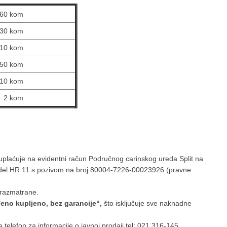
60 kom
30 kom
10 kom
50 kom
10 kom
2 kom
uplaćuje na evidentni račun Područnog carinskog ureda Split na
el HR 11 s pozivom na broj 80004-7226-00023926 (pravne
 razmatrane.
đeno kupljeno, bez garancije“,
što isključuje sve naknadne
elefon za informacije o javnoj prodaji tel: 021 316-145,