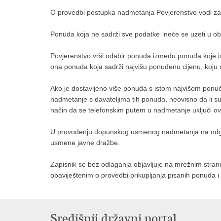
O provedbi postupka nadmetanja Povjerenstvo vodi zapi
Ponuda koja ne sadrži sve podatke neće se uzeti u obzi
Povjerenstvo vrši odabir ponuda između ponuda koje isp
ona ponuda koja sadrži najvišu ponuđenu cijenu, koju 
Ako je dostavljeno više ponuda s istom najvišom pon
nadmetanje s davateljima tih ponuda, neovisno da li su
način da se telefonskim putem u nadmetanje uključi 
U provođenju dopunskog usmenog nadmetanja na odgova
usmene javne dražbe.
Zapisnik se bez odlaganja objavljuje na mrežnim stran
obaviještenim o provedbi prikupljanja pisanih ponuda i
Središnji državni portal