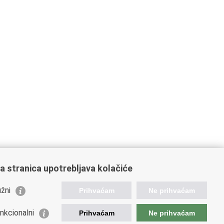
a stranica upotrebljava kolačiće
žni
Prihvaćam
Ne prihvaćam
nkcionalni
Prihvaćam
Ne prihvaćam
ažne poveznice