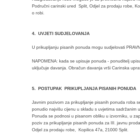
Područni carinski ured Split, Odjel za prodaju robe, Ko
o robi.
4. UVJETI SUDJELOVANJA
U prikupljanju pisanih ponuda mogu sudjelovati PR
NAPOMENA: kada se upisuje ponuda - ponuditelj upisuj
uključuje davanja. Obračun davanja vrši Carinska upra
5. POSTUPAK PRIKUPLJANJA PISANIH PONUDA
Javnim pozivom za prikupljanje pisanih ponuda roba se
ponudio najvišu cijenu u skladu s uvjetima sadržanim 
Ponuda se podnosi u pisanom obliku u izvorniku, u 
poziv za prikupljanje pisanih ponuda za III. javnu prod
Odjel za prodaju robe, Kopilica 47a, 21000 Split.