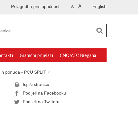
A
Prilagodba pristupačnosti
English
A
ntakti
Granični prijelazi
CNO/ATC Bregana
sanih ponuda - PCU SPLIT
Ispiši stranicu
Podijeli na Facebooku
Podijeli na Twitteru