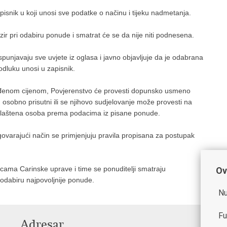
snik u koji unosi sve podatke o načinu i tijeku nadmetanja.
r pri odabiru ponude i smatrat će se da nije niti podnesena.
unjavaju sve uvjete iz oglasa i javno objavljuje da je odabrana
odluku unosi u zapisnik.
uđenom cijenom, Povjerenstvo će provesti dopunsko usmeno
 osobno prisutni ili se njihovo sudjelovanje može provesti na
ovlaštena osoba prema podacima iz pisane ponude.
rajući način se primjenjuju pravila propisana za postupak
icama Carinske uprave i time se ponuditelji smatraju
Ov
 odabiru najpovoljnije ponude.
Nu
Fu
Adresar
V