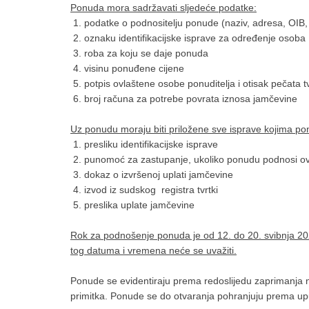
Ponuda mora sadržavati sljedeće podatke:
1. podatke o podnositelju ponude (naziv, adresa, OIB, i
2. oznaku identifikacijske isprave za određenje osoba
3. roba za koju se daje ponuda
4. visinu ponuđene cijene
5. potpis ovlaštene osobe ponuditelja i otisak pečata t
6. broj računa za potrebe povrata iznosa jamčevine
Uz ponudu moraju biti priložene sve isprave kojima ponu
1. presliku identifikacijske isprave
2. punomoć za zastupanje, ukoliko ponudu podnosi o
3. dokaz o izvršenoj uplati jamčevine
4. izvod iz sudskog registra tvrtki
5. preslika uplate jamčevine
Rok za podnošenje ponuda je od 12. do 20. svibnja 202
tog datuma i vremena neće se uvažiti.
Ponude se evidentiraju prema redoslijedu zaprimanja n
primitka. Ponude se do otvaranja pohranjuju prema up