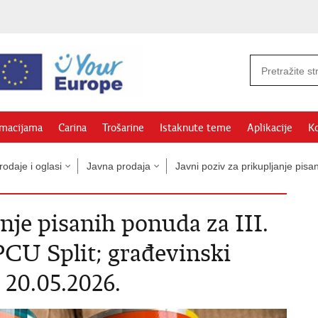
rmacijama
Carina
Trošarine
Istaknute teme
Aplikacije
Ko
odaje i oglasi
Javna prodaja
Javni poziv za prikupljanje pi
anje pisanih ponuda za III.
PCU Split; građevinski
- 20.05.2026.