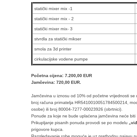
statički mixer mix -1
statički mixer mix - 2
statički mixer mix- 3
stvrdla za statički mikser
smola za 3d printer
cirkulacijske vodene pumpe
Početna cijena: 7.200,00 EUR
Jamčevina: 720,00 EUR.
Jamčevina u iznosu od 10% od početne vrijednosti se 
broj računa primatelja HR5410010051784500214, mod
osobe) ili broj 80004-7277-00023926 (obrtnici).
Ponude za koje ne bude uplaćena jamčevina neće biti
Prikupljanje pisanih ponuda provodi se po modelu
„vi
prigovore kupca.
Razgledavanje robe moguće je uz prethodnu najavu na t