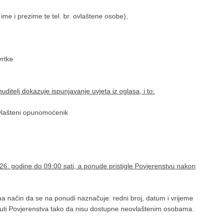
me i prezime te tel. br. ovlaštene osobe),
vrtke
ditelj dokazuje ispunjavanje uvjeta iz oglasa, i to:
vlašteni opunomoćenik
6. godine do 09:00 sati, a ponude pristigle Povjerenstvu nakon
a način da se na ponudi naznačuje: redni broj, datum i vrijeme
uti Povjerenstva tako da nisu dostupne neovlaštenim osobama.