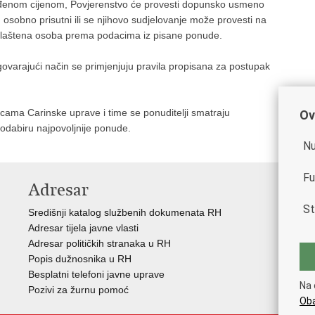
uđenom cijenom, Povjerenstvo će provesti dopunsko usmeno
 osobno prisutni ili se njihovo sudjelovanje može provesti na
ovlaštena osoba prema podacima iz pisane ponude.
rajući način se primjenjuju pravila propisana za postupak
icama Carinske uprave i time se ponuditelji smatraju
Ov
 odabiru najpovoljnije ponude.
Nu
Fu
Adresar
V
St
Središnji katalog službenih dokumenata RH
Vla
Adresar tijela javne vlasti
Min
Adresar političkih stranaka u RH
Eur
Popis dužnosnika u RH
Svj
Besplatni telefoni javne uprave
Tax
Na 
Pozivi za žurnu pomoć
Por
Oba