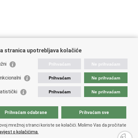
a stranica upotrebljava kolačiće
žni
Prihvaćam
Ne prihvaćam
nkcionalni
Prihvaćam
Ne prihvaćam
ažne poveznice
atistički
Prihvaćam
Ne prihvaćam
da Republike Hrvatske
istarstvo financija
opska komisija
Prihvaćam odabrane
Prihvaćam sve
etska carinska organizacija
ation and Customs Union
ovoj mrežnoj stranci koriste se kolačići. Molimo Vas da pročitate
ezna uprava
vijest o kolačićima.