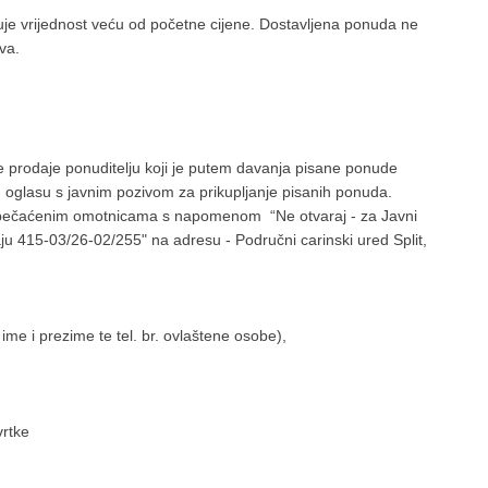
e vrijednost veću od početne cijene. Dostavljena ponuda ne
va.
 prodaje ponuditelju koji je putem davanja pisane ponude
u oglasu s javnim pozivom za prikupljanje pisanih ponuda.
zapečaćenim omotnicama s napomenom “Ne otvaraj - za Javni
aju 415-03/26-02/255" na adresu - Područni carinski ured Split,
me i prezime te tel. br. ovlaštene osobe),
vrtke