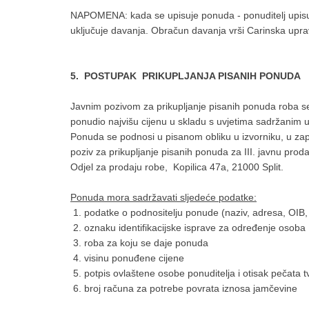
NAPOMENA: kada se upisuje ponuda - ponuditelj upisuj
uključuje davanja. Obračun davanja vrši Carinska upra
5. POSTUPAK PRIKUPLJANJA PISANIH PONUDA
Javnim pozivom za prikupljanje pisanih ponuda roba se
ponudio najvišu cijenu u skladu s uvjetima sadržanim 
Ponuda se podnosi u pisanom obliku u izvorniku, u 
poziv za prikupljanje pisanih ponuda za III. javnu prod
Odjel za prodaju robe, Kopilica 47a, 21000 Split.
Ponuda mora sadržavati sljedeće podatke:
1. podatke o podnositelju ponude (naziv, adresa, OIB, i
2. oznaku identifikacijske isprave za određenje osoba
3. roba za koju se daje ponuda
4. visinu ponuđene cijene
5. potpis ovlaštene osobe ponuditelja i otisak pečata t
6. broj računa za potrebe povrata iznosa jamčevine