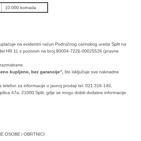
10.000 komada
uplaćuje na evidentni račun Područnog carinskog ureda Split na
el HR 11 s pozivom na broj 80004-7226-00025526 (pravne
 razmatrane.
đeno kupljeno, bez garancije“,
što isključuje sve naknadne
elefon za informacije o javnoj prodaji tel: 021 316-145,
pilica 47a, 21000 Split, gdje se mogu dobiti dodatne informacije
AVNE OSOBE i OBRTNICI.