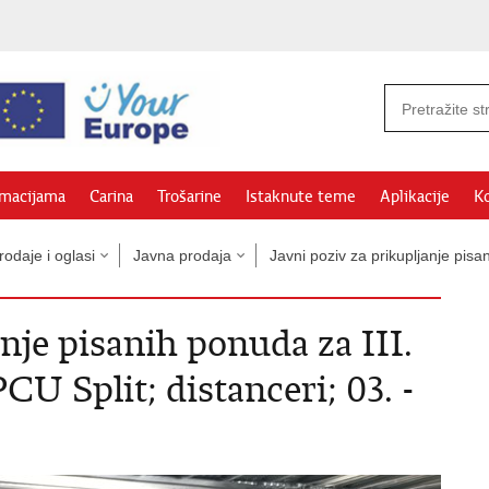
rmacijama
Carina
Trošarine
Istaknute teme
Aplikacije
Ko
odaje i oglasi
Javna prodaja
Javni poziv za prikupljanje pi
anje pisanih ponuda za III.
CU Split; distanceri; 03. -