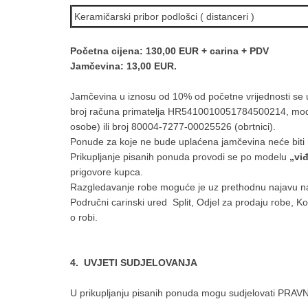
Keramičarski pribor podlošci ( distanceri )
Početna cijena: 130,00 EUR + carina + PDV
Jamčevina: 13,00 EUR.
Jamčevina u iznosu od 10% od početne vrijednosti se 
broj računa primatelja HR5410010051784500214, mod
osobe) ili broj 80004-7277-00025526 (obrtnici).
Ponude za koje ne bude uplaćena jamčevina neće biti
Prikupljanje pisanih ponuda provodi se po modelu
„vi
prigovore kupca.
Razgledavanje robe moguće je uz prethodnu najavu na t
Područni carinski ured Split, Odjel za prodaju robe, Ko
o robi.
4. UVJETI SUDJELOVANJA
U prikupljanju pisanih ponuda mogu sudjelovati PR