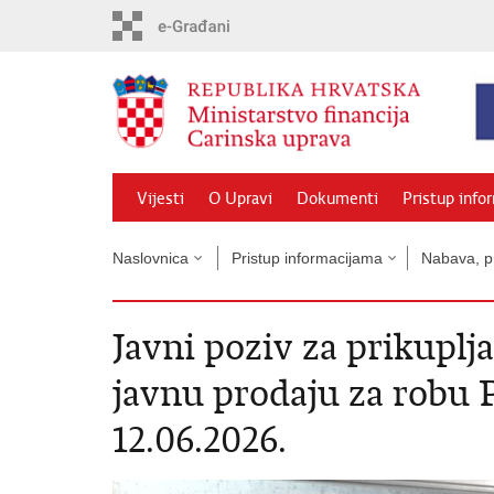
Preskoči
na
glavni
sadržaj
Vijesti
O Upravi
Dokumenti
Pristup info
Naslovnica
Pristup informacijama
Nabava, pr
Javni poziv za prikuplj
javnu prodaju za robu P
12.06.2026.