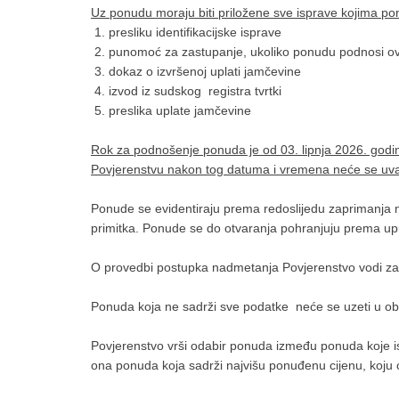
Uz ponudu moraju biti priložene sve isprave kojima ponu
1. presliku identifikacijske isprave
2. punomoć za zastupanje, ukoliko ponudu podnosi o
3. dokaz o izvršenoj uplati jamčevine
4. izvod iz sudskog registra tvrtki
5. preslika uplate jamčevine
Rok za podnošenje ponuda je od 03. lipnja 2026. godine
Povjerenstvu nakon tog datuma i vremena neće se uvaž
Ponude se evidentiraju prema redoslijedu zaprimanja n
primitka. Ponude se do otvaranja pohranjuju prema up
O provedbi postupka nadmetanja Povjerenstvo vodi zapi
Ponuda koja ne sadrži sve podatke neće se uzeti u obzi
Povjerenstvo vrši odabir ponuda između ponuda koje isp
ona ponuda koja sadrži najvišu ponuđenu cijenu, koju 