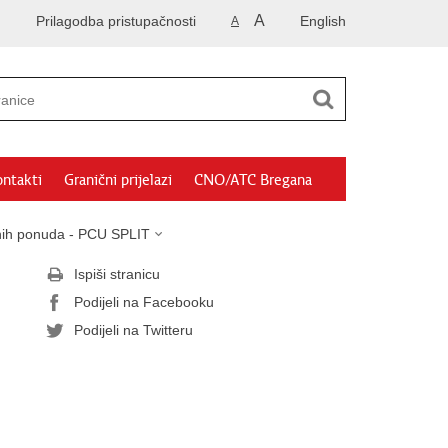
A
Prilagodba pristupačnosti
English
A
ntakti
Granični prijelazi
CNO/ATC Bregana
sanih ponuda - PCU SPLIT
Ispiši stranicu
Podijeli na Facebooku
Podijeli na Twitteru