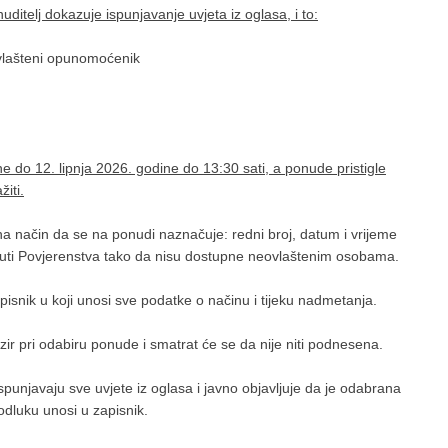
ditelj dokazuje ispunjavanje uvjeta iz oglasa, i to:
vlašteni opunomoćenik
 do 12. lipnja 2026. godine do 13:30 sati, a ponude pristigle
iti.
a način da se na ponudi naznačuje: redni broj, datum i vrijeme
uti Povjerenstva tako da nisu dostupne neovlaštenim osobama.
snik u koji unosi sve podatke o načinu i tijeku nadmetanja.
r pri odabiru ponude i smatrat će se da nije niti podnesena.
unjavaju sve uvjete iz oglasa i javno objavljuje da je odabrana
odluku unosi u zapisnik.