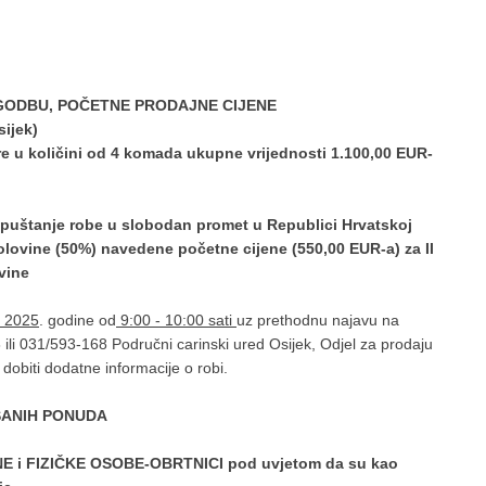
OGODBU, POČETNE PRODAJNE CIJENE
ijek)
re u količini od 4 komada ukupne vrijednosti 1.100,00 EUR-
puštanje robe u slobodan promet u Republici Hrvatskoj
olovine (50%) navedene početne cijene (550,00 EUR-a) za II
vine
a 2025
. godine od
9:00 - 10:00 sati
uz prethodnu najavu na
8 ili 031/593-168 Područni carinski ured Osijek, Odjel za prodaju
obiti dodatne informacije o robi.
SANIH PONUDA
E i FIZIČKE OSOBE-OBRTNICI pod uvjetom da su kao