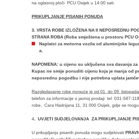
na oglasnoj ploči PCU Osijek u 14:00 sati.
PRIKUPLJANJE PISANIH PONUDA
3. VRSTA ROBE IZLOŽENA NA II NEPOSREDNU P
STRANA ROBA (Roba smještena u prostoru PCU Os
Naplatci za motorna vozila od aluminijske legu
a.
NAPOMENA: u cijenu su uključena sva davanja za 
Kupac ne smije ponuditi cijenu koja je manja od p
neposrednu pogodbu i nije potrebna uplata jamče
Razgledavanje robe moguće je od 01. do 09. listopad
telefon za informacije o javnoj prodaji tel: 031-587-11
robe, Cara Hadrijana 11, 31 000 Osijek, gdje se mogu d
4
. UVJETI SUDJELOVANJA ZA PRIKUPLJANJE PI
U prikupljanju pisanih ponuda mogu sudjelovati
PRAVN