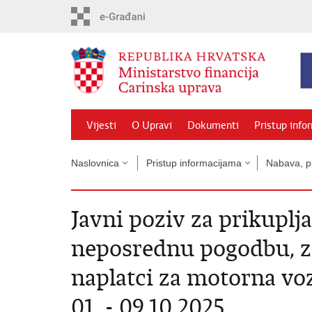
Preskoči
na
glavni
sadržaj
Vijesti
O Upravi
Dokumenti
Pristup info
Naslovnica
Pristup informacijama
Nabava, pr
Javni poziv za prikuplj
neposrednu pogodbu, z
naplatci za motorna voz
01. - 09.10.2025.