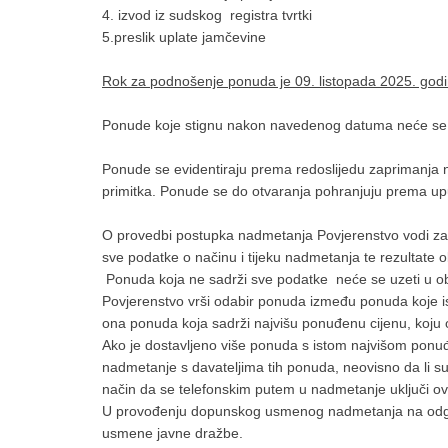
4. izvod iz sudskog registra tvrtki
5.preslik uplate jamčevine
Rok za podnošenje ponuda je 09. listopada 2025. godi
Ponude koje stignu nakon navedenog datuma neće se u
Ponude se evidentiraju prema redoslijedu zaprimanja n
primitka. Ponude se do otvaranja pohranjuju prema up
O provedbi postupka nadmetanja Povjerenstvo vodi zapis
sve podatke o načinu i tijeku nadmetanja te rezultate 
Ponuda koja ne sadrži sve podatke neće se uzeti u obz
Povjerenstvo vrši odabir ponuda između ponuda koje isp
ona ponuda koja sadrži najvišu ponuđenu cijenu, koju 
Ako je dostavljeno više ponuda s istom najvišom pon
nadmetanje s davateljima tih ponuda, neovisno da li su
način da se telefonskim putem u nadmetanje uključi 
U provođenju dopunskog usmenog nadmetanja na odgova
usmene javne dražbe.