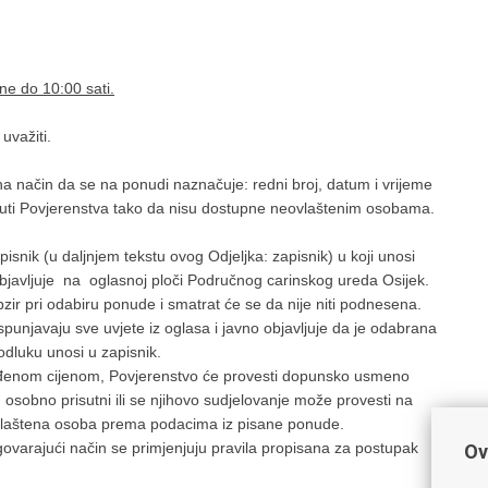
ne do 10:00 sati.
važiti.
a način da se na ponudi naznačuje: redni broj, datum i vrijeme
uti Povjerenstva tako da nisu dostupne neovlaštenim osobama.
nik (u daljnjem tekstu ovog Odjeljka: zapisnik) u koji unosi
objavljuje na oglasnoj ploči Područnog carinskog ureda Osijek.
ir pri odabiru ponude i smatrat će se da nije niti podnesena.
unjavaju sve uvjete iz oglasa i javno objavljuje da je odabrana
odluku unosi u zapisnik.
uđenom cijenom, Povjerenstvo će provesti dopunsko usmeno
 osobno prisutni ili se njihovo sudjelovanje može provesti na
ovlaštena osoba prema podacima iz pisane ponude.
rajući način se primjenjuju pravila propisana za postupak
Ov