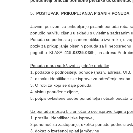
ponuditelji priložili potrebne preslike dokumentac
5. POSTUPAK PRIKUPLJANJA PISANIH PONUDA
Javnim pozivom za prikupljanje pisanih ponuda roba se
ponudio najvišu cijenu u skladu s uvjetima sadržanim 
Ponuda se podnosi u pisanom obliku u izvorniku, u z
poziv za prikupljanje pisanih ponuda za II neposrednu
pogodbu KLASA
415-03/25-03/9
„ na adresu Područni
Ponuda mora sadržavati sljedeće podatke
:
1. podatke o podnositelju ponude (naziv, adresa, OIB, 
2. oznaku identifikacijske isprave za određenje osoba
3. O robi za koju se daje ponuda,
4. visinu ponuđene cijene,
5. potpis ovlaštene osobe ponuditelja i otisak pečata tv
Uz ponudu moraju biti priložene sve isprave kojima ponu
1. presliku identifikacijske isprave,
2.punomoć za zastupanje, ukoliko ponudu podnosi ov
3. dokaz o izvršenoj uplati jamčevine