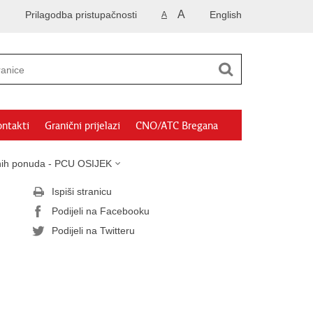
A
Prilagodba pristupačnosti
English
A
ntakti
Granični prijelazi
CNO/ATC Bregana
sanih ponuda - PCU OSIJEK
Ispiši stranicu
Podijeli na Facebooku
Podijeli na Twitteru