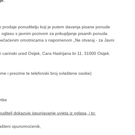
ije.
 prodaje ponuditelju koji je putem davanja pisane ponude
u oglasu s javnim pozivom za prikupljanje pisanih ponuda.
apečaćenim omotnicama s napomenom „Ne otvaraj - za Javni
 carinski ured Osijek, Cara Hadrijana br.11, 31000 Osijek.
ime i prezime te telefonski broj ovlaštene osobe)
rtke
ditelj dokazuje ispunjavanje uvjeta iz oglasa, i to:
lašteni opunomoćenik,