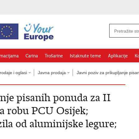
rmacijama
Carina
Trošarine
Istaknute teme
Aplikacije
Ko
odaje i oglasi
Javna prodaja
Javni poziv za prikupljanje pi
anje pisanih ponuda za II
a robu PCU Osijek;
ila od aluminijske legure;