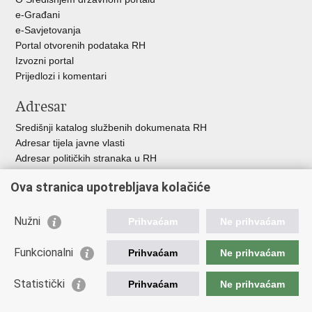
e-Građani
e-Savjetovanja
Portal otvorenih podataka RH
Izvozni portal
Prijedlozi i komentari
Adresar
Središnji katalog službenih dokumenata RH
Adresar tijela javne vlasti
Adresar političkih stranaka u RH
Popis dužnosnika u RH
Ova stranica upotrebljava kolačiće
Besplatni telefoni javne uprave
Pozivi za žurnu pomoć
Nužni
Prihvaćam
Ne prihvaćam
Važne poveznice
Funkcionalni
Prihvaćam
Ne prihvaćam
Vlada Republike Hrvatske
Ministarstvo financija
Statistički
Prihvaćam
Ne prihvaćam
Europska komisija
Svjetska carinska organizacija