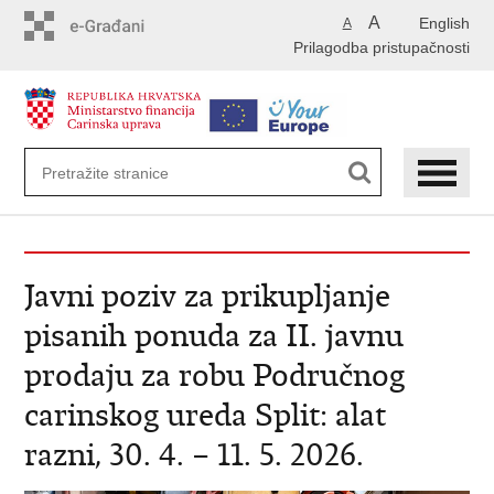
Preskoči
A
English
A
na
Prilagodba pristupačnosti
glavni
sadržaj
Javni poziv za prikupljanje
pisanih ponuda za II. javnu
prodaju za robu Područnog
carinskog ureda Split: alat
razni, 30. 4. – 11. 5. 2026.