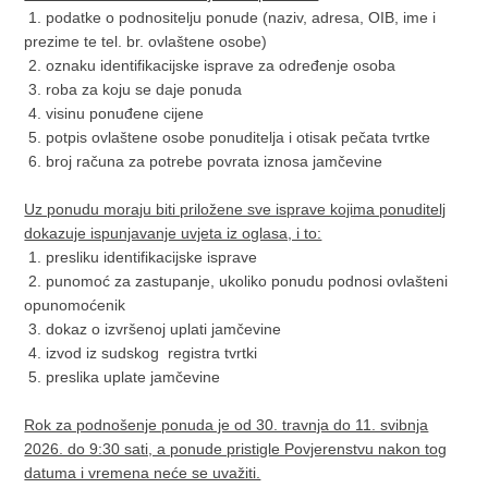
1. podatke o podnositelju ponude (naziv, adresa, OIB, ime i
prezime te tel. br. ovlaštene osobe)
2. oznaku identifikacijske isprave za određenje osoba
3. roba za koju se daje ponuda
4. visinu ponuđene cijene
5. potpis ovlaštene osobe ponuditelja i otisak pečata tvrtke
6. broj računa za potrebe povrata iznosa jamčevine
Uz ponudu moraju biti priložene sve isprave kojima ponuditelj
dokazuje ispunjavanje uvjeta iz oglasa, i to:
1. presliku identifikacijske isprave
2. punomoć za zastupanje, ukoliko ponudu podnosi ovlašteni
opunomoćenik
3. dokaz o izvršenoj uplati jamčevine
4. izvod iz sudskog registra tvrtki
5. preslika uplate jamčevine
Rok za podnošenje ponuda je od 30. travnja do 11. svibnja
2026. do 9:30 sati, a ponude pristigle Povjerenstvu nakon tog
datuma i vremena neće se uvažiti.