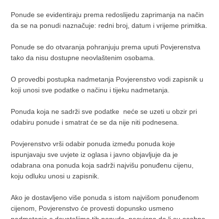
Ponude se evidentiraju prema redoslijedu zaprimanja na način
da se na ponudi naznačuje: redni broj, datum i vrijeme primitka.
Ponude se do otvaranja pohranjuju prema uputi Povjerenstva
tako da nisu dostupne neovlaštenim osobama.
O provedbi postupka nadmetanja Povjerenstvo vodi zapisnik u
koji unosi sve podatke o načinu i tijeku nadmetanja.
Ponuda koja ne sadrži sve podatke neće se uzeti u obzir pri
odabiru ponude i smatrat će se da nije niti podnesena.
Povjerenstvo vrši odabir ponuda između ponuda koje
ispunjavaju sve uvjete iz oglasa i javno objavljuje da je
odabrana ona ponuda koja sadrži najvišu ponuđenu cijenu,
koju odluku unosi u zapisnik.
Ako je dostavljeno više ponuda s istom najvišom ponuđenom
cijenom, Povjerenstvo će provesti dopunsko usmeno
nadmetanje s davateljima tih ponuda, neovisno da li su osobno