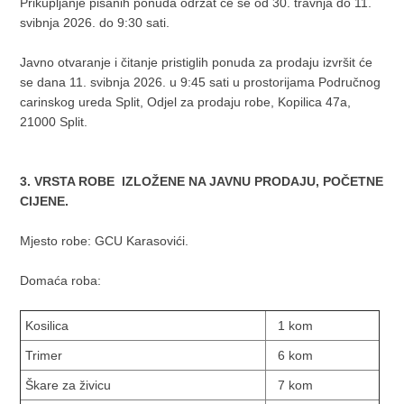
Prikupljanje pisanih ponuda održat će se od 30. travnja do 11.
svibnja 2026. do 9:30 sati.
Javno otvaranje i čitanje pristiglih ponuda za prodaju izvršit će
se dana 11. svibnja 2026. u 9:45 sati u prostorijama Područnog
carinskog ureda Split, Odjel za prodaju robe, Kopilica 47a,
21000 Split.
3. VRSTA ROBE IZLOŽENE NA JAVNU PRODAJU, POČETNE
CIJENE.
Mjesto robe: GCU Karasovići.
Domaća roba:
Kosilica
1 kom
Trimer
6 kom
Škare za živicu
7 kom