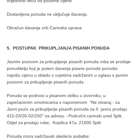
vrijednost veću od početne cijene.
Dostavljena ponuda ne uključuje davanja.
Obračun davanja vrši Carinska uprava.
5. POSTUPAK PRIKUPLJANJA PISANIH PONUDA
Javnim pozivom za prikupljanje pisanih ponuda roba se prodaje
ponuditelju koji je putem davanja pisane ponude ponudio
najvišu cijenu u skladu s uvjetima sadržanim u oglasu s javnim
pozivom za prikupljanje pisanih ponuda.
Ponuda se podnosi u pisanom obliku u izvorniku, u
zapečaćenim omotnicama s napomenom “Ne otvaraj - za
Javni poziv za prikupljanje pisanih ponuda za II. javnu prodaju
415-03/26-02/250" na adresu - Područni carinski ured Split,
Odjel za prodaju robe, Kopilica 47a, 21000 Split.
Ponuda mora sadržavati sljedeće podatke: