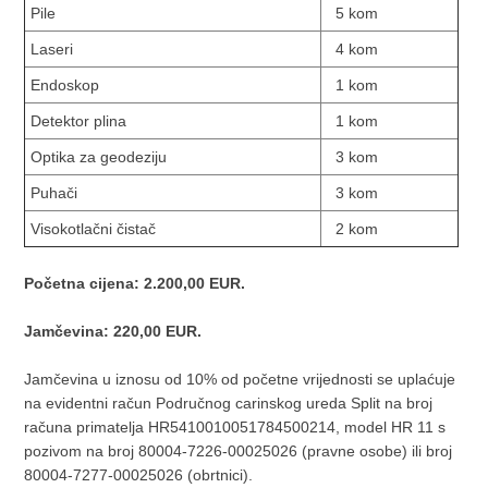
Pile
5 kom
Laseri
4 kom
Endoskop
1 kom
Detektor plina
1 kom
Optika za geodeziju
3 kom
Puhači
3 kom
Visokotlačni čistač
2 kom
Početna cijena: 2.200,00 EUR.
Jamčevina: 220,00 EUR.
Jamčevina u iznosu od 10% od početne vrijednosti se uplaćuje
na evidentni račun Područnog carinskog ureda Split na broj
računa primatelja HR5410010051784500214, model HR 11 s
pozivom na broj 80004-7226-00025026 (pravne osobe) ili broj
80004-7277-00025026 (obrtnici).