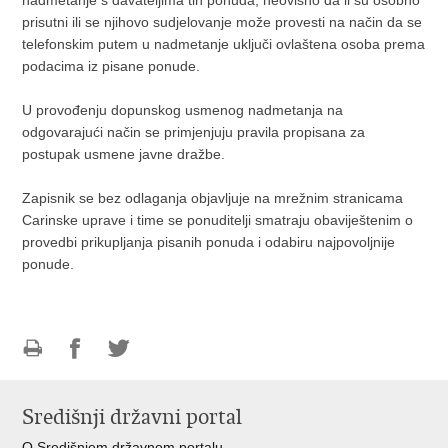
prisutni ili se njihovo sudjelovanje može provesti na način da se
telefonskim putem u nadmetanje uključi ovlaštena osoba prema
podacima iz pisane ponude.
U provođenju dopunskog usmenog nadmetanja na
odgovarajući način se primjenjuju pravila propisana za
postupak usmene javne dražbe.
Zapisnik se bez odlaganja objavljuje na mrežnim stranicama
Carinske uprave i time se ponuditelji smatraju obaviještenim o
provedbi prikupljanja pisanih ponuda i odabiru najpovoljnije
ponude.
Ispiši
Podijeli
Podijeli
stranicu
na
na
Središnji državni portal
Facebooku
Twitteru
O Središnjem državnom portalu