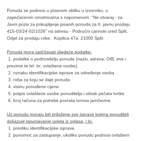
Ponuda se podnosi u pisanom obliku u izvorniku, u
zapečaćenim omotnicama s napomenom “Ne otvaraj - za
Javni poziv za prikupljanje pisanih ponuda za II. javnu prodaju
415-03/24-02/1026" na adresu - Područni carinski ured Split,
Odjel za prodaju robe, Kopilica 47a, 21000 Split.
Ponuda mora sadržavati sljedeće podatke:
1. podatke o podnositelju ponude (naziv, adresa, OIB, ime i
prezime te tel. br. ovlaštene osobe),
2. oznaku identifikacijske isprave za određenje osoba
3. roba za koju se daje ponuda
4. visinu ponuđene cijene
5. potpis ovlaštene osobe ponuditelja i otisak pečata tvrtke
6. broj računa za potrebe povrata iznosa jamčevine.
Uz ponudu moraju biti priložene sve isprave kojima ponuditelj
dokazuje ispunjavanje uvjeta iz oglasa, i to:
1. presliku identifikacijske isprave,
2. punomoć za zastupanje, ukoliko ponudu podnosi ovlašteni