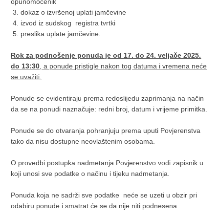
opunomoćenik
3. dokaz o izvršenoj uplati jamčevine
4. izvod iz sudskog registra tvrtki
5. preslika uplate jamčevine.
Rok za podnošenje ponuda je od 17. do 24. veljače 2025.
do 13:30
, a ponude pristigle nakon tog datuma i vremena neće
se uvažiti.
Ponude se evidentiraju prema redoslijedu zaprimanja na način
da se na ponudi naznačuje: redni broj, datum i vrijeme primitka.
Ponude se do otvaranja pohranjuju prema uputi Povjerenstva
tako da nisu dostupne neovlaštenim osobama.
O provedbi postupka nadmetanja Povjerenstvo vodi zapisnik u
koji unosi sve podatke o načinu i tijeku nadmetanja.
Ponuda koja ne sadrži sve podatke neće se uzeti u obzir pri
odabiru ponude i smatrat će se da nije niti podnesena.