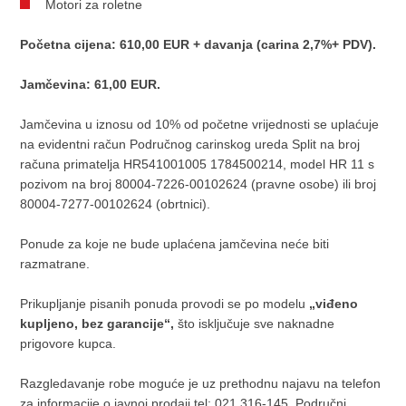
Motori za roletne
Početna cijena: 610,00 EUR + davanja (carina 2,7%+ PDV).
Jamčevina: 61,00 EUR.
Jamčevina u iznosu od 10% od početne vrijednosti se uplaćuje
na evidentni račun Područnog carinskog ureda Split na broj
računa primatelja HR541001005 1784500214, model HR 11 s
pozivom na broj 80004-7226-00102624 (pravne osobe) ili broj
80004-7277-00102624 (obrtnici).
Ponude za koje ne bude uplaćena jamčevina neće biti
razmatrane.
Prikupljanje pisanih ponuda provodi se po modelu
„viđeno
kupljeno, bez garancije“,
što isključuje sve naknadne
prigovore kupca.
Razgledavanje robe moguće je uz prethodnu najavu na telefon
za informacije o javnoj prodaji tel: 021 316-145, Područni