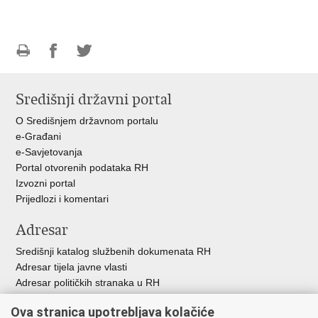
Ispiši
Podijeli
Podijeli
stranicu
na
na
Središnji državni portal
Facebooku
Twitteru
O Središnjem državnom portalu
e-Građani
e-Savjetovanja
Portal otvorenih podataka RH
Izvozni portal
Prijedlozi i komentari
Adresar
Središnji katalog službenih dokumenata RH
Adresar tijela javne vlasti
Adresar političkih stranaka u RH
Popis dužnosnika u RH
Ova stranica upotrebljava kolačiće
Besplatni telefoni javne uprave