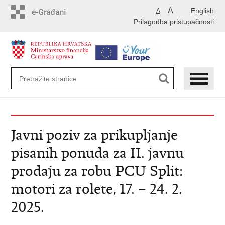
Preskoči
A
English
A
na
Prilagodba pristupačnosti
glavni
sadržaj
Javni poziv za prikupljanje
pisanih ponuda za II. javnu
prodaju za robu PCU Split:
motori za rolete, 17. – 24. 2.
2025.