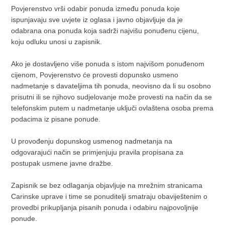
Povjerenstvo vrši odabir ponuda između ponuda koje
ispunjavaju sve uvjete iz oglasa i javno objavljuje da je
odabrana ona ponuda koja sadrži najvišu ponuđenu cijenu,
koju odluku unosi u zapisnik.
Ako je dostavljeno više ponuda s istom najvišom ponuđenom
cijenom, Povjerenstvo će provesti dopunsko usmeno
nadmetanje s davateljima tih ponuda, neovisno da li su osobno
prisutni ili se njihovo sudjelovanje može provesti na način da se
telefonskim putem u nadmetanje uključi ovlaštena osoba prema
podacima iz pisane ponude.
U provođenju dopunskog usmenog nadmetanja na
odgovarajući način se primjenjuju pravila propisana za
postupak usmene javne dražbe.
Zapisnik se bez odlaganja objavljuje na mrežnim stranicama
Carinske uprave i time se ponuditelji smatraju obaviještenim o
provedbi prikupljanja pisanih ponuda i odabiru najpovoljnije
ponude.