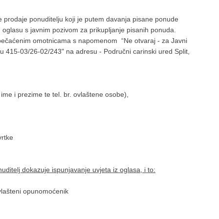
 prodaje ponuditelju koji je putem davanja pisane ponude
u oglasu s javnim pozivom za prikupljanje pisanih ponuda.
zapečaćenim omotnicama s napomenom “Ne otvaraj - za Javni
ju 415-03/26-02/243" na adresu - Područni carinski ured Split,
me i prezime te tel. br. ovlaštene osobe),
vrtke
ditelj dokazuje ispunjavanje uvjeta iz oglasa, i to:
vlašteni opunomoćenik