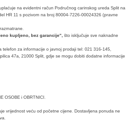
uplaćuje na evidentni račun Područnog carinskog ureda Split na
el HR 11 s pozivom na broj 80004-7226-00024326 (pravne
 razmatrane.
đeno kupljeno, bez garancije“,
što isključuje sve naknadne
elefon za informacije o javnoj prodaji tel: 021 316-145,
pilica 47a, 21000 Split, gdje se mogu dobiti dodatne informacije
AVNE OSOBE i OBRTNICI.
e vrijednost veću od početne cijene. Dostavljena ponuda ne
va.