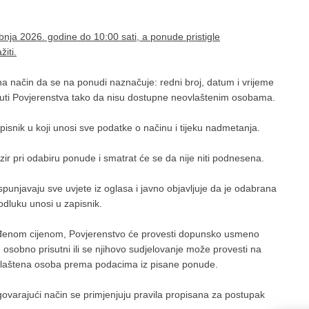
nja 2026. godine do 10:00 sati, a ponude pristigle
iti.
a način da se na ponudi naznačuje: redni broj, datum i vrijeme
uti Povjerenstva tako da nisu dostupne neovlaštenim osobama.
snik u koji unosi sve podatke o načinu i tijeku nadmetanja.
r pri odabiru ponude i smatrat će se da nije niti podnesena.
unjavaju sve uvjete iz oglasa i javno objavljuje da je odabrana
odluku unosi u zapisnik.
uđenom cijenom, Povjerenstvo će provesti dopunsko usmeno
 osobno prisutni ili se njihovo sudjelovanje može provesti na
ovlaštena osoba prema podacima iz pisane ponude.
rajući način se primjenjuju pravila propisana za postupak