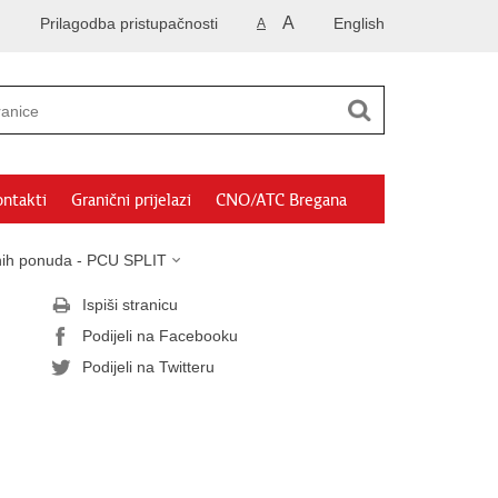
A
Prilagodba pristupačnosti
English
A
ntakti
Granični prijelazi
CNO/ATC Bregana
sanih ponuda - PCU SPLIT
Ispiši stranicu
Podijeli na Facebooku
Podijeli na Twitteru