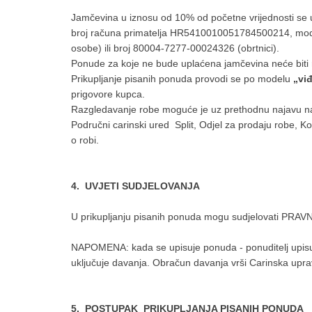
Jamčevina u iznosu od 10% od početne vrijednosti se 
broj računa primatelja HR5410010051784500214, mod
osobe) ili broj 80004-7277-00024326 (obrtnici).
Ponude za koje ne bude uplaćena jamčevina neće biti
Prikupljanje pisanih ponuda provodi se po modelu
„vi
prigovore kupca.
Razgledavanje robe moguće je uz prethodnu najavu na t
Područni carinski ured Split, Odjel za prodaju robe, Ko
o robi.
4. UVJETI SUDJELOVANJA
U prikupljanju pisanih ponuda mogu sudjelovati PR
NAPOMENA: kada se upisuje ponuda - ponuditelj upisuj
uključuje davanja. Obračun davanja vrši Carinska upra
5. POSTUPAK PRIKUPLJANJA PISANIH PONUDA