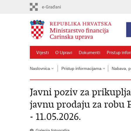
Preskoči
na
glavni
sadržaj
Vijesti
O Upravi
Dokumenti
Pristup info
Naslovnica
Pristup informacijama
Nabava, pr
Javni poziv za prikuplj
javnu prodaju za robu P
- 11.05.2026.
Galerija fotografija