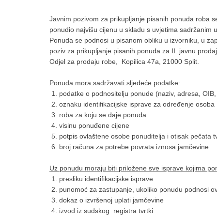
Javnim pozivom za prikupljanje pisanih ponuda roba se
ponudio najvišu cijenu u skladu s uvjetima sadržanim 
Ponuda se podnosi u pisanom obliku u izvorniku, u 
poziv za prikupljanje pisanih ponuda za II. javnu proda
Odjel za prodaju robe, Kopilica 47a, 21000 Split.
Ponuda mora sadržavati sljedeće podatke:
1. podatke o podnositelju ponude (naziv, adresa, OIB, i
2. oznaku identifikacijske isprave za određenje osoba
3. roba za koju se daje ponuda
4. visinu ponuđene cijene
5. potpis ovlaštene osobe ponuditelja i otisak pečata t
6. broj računa za potrebe povrata iznosa jamčevine
Uz ponudu moraju biti priložene sve isprave kojima ponu
1. presliku identifikacijske isprave
2. punomoć za zastupanje, ukoliko ponudu podnosi o
3. dokaz o izvršenoj uplati jamčevine
4. izvod iz sudskog registra tvrtki