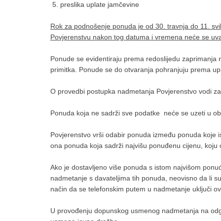
5. preslika uplate jamčevine
Rok za podnošenje ponuda je od 30. travnja do 11. svib
Povjerenstvu nakon tog datuma i vremena neće se uvaž
Ponude se evidentiraju prema redoslijedu zaprimanja n
primitka. Ponude se do otvaranja pohranjuju prema up
O provedbi postupka nadmetanja Povjerenstvo vodi zapi
Ponuda koja ne sadrži sve podatke neće se uzeti u obzi
Povjerenstvo vrši odabir ponuda između ponuda koje isp
ona ponuda koja sadrži najvišu ponuđenu cijenu, koju 
Ako je dostavljeno više ponuda s istom najvišom pon
nadmetanje s davateljima tih ponuda, neovisno da li su
način da se telefonskim putem u nadmetanje uključi 
U provođenju dopunskog usmenog nadmetanja na odgova