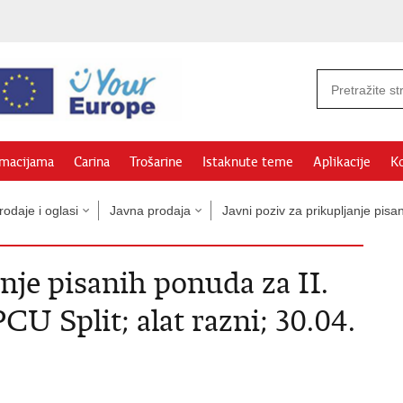
rmacijama
Carina
Trošarine
Istaknute teme
Aplikacije
Ko
odaje i oglasi
Javna prodaja
Javni poziv za prikupljanje pi
anje pisanih ponuda za II.
CU Split; alat razni; 30.04.