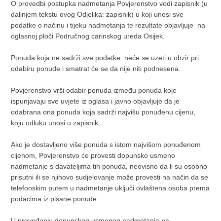
O provedbi postupka nadmetanja Povjerenstvo vodi zapisnik (u
daljnjem tekstu ovog Odjeljka: zapisnik) u koji unosi sve
podatke o načinu i tijeku nadmetanja te rezultate objavljuje na
oglasnoj ploči Područnog carinskog ureda Osijek.
Ponuda koja ne sadrži sve podatke neće se uzeti u obzir pri
odabiru ponude i smatrat će se da nije niti podnesena.
Povjerenstvo vrši odabir ponuda između ponuda koje
ispunjavaju sve uvjete iz oglasa i javno objavljuje da je
odabrana ona ponuda koja sadrži najvišu ponuđenu cijenu,
koju odluku unosi u zapisnik.
Ako je dostavljeno više ponuda s istom najvišom ponuđenom
cijenom, Povjerenstvo će provesti dopunsko usmeno
nadmetanje s davateljima tih ponuda, neovisno da li su osobno
prisutni ili se njihovo sudjelovanje može provesti na način da se
telefonskim putem u nadmetanje uključi ovlaštena osoba prema
podacima iz pisane ponude.
U provođenju dopunskog usmenog nadmetanja na