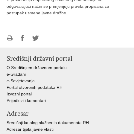
odgovarajući način se primjenjuju pravila propisana za
postupak usmene javne dražbe.
Ispiši
Podijeli
Podijeli
stranicu
na
na
Središnji državni portal
Facebooku
Twitteru
O Središnjem državnom portalu
e-Građani
e-Savjetovanja
Portal otvorenih podataka RH
Izvozni portal
Prijedlozi i komentari
Adresar
Središnji katalog službenih dokumenata RH
Adresar tijela javne vlasti