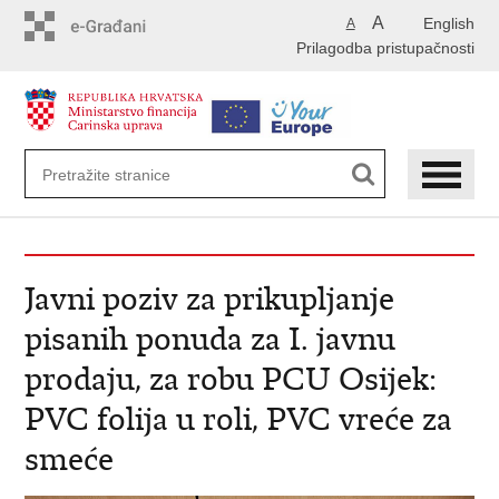
Preskoči
A
English
A
na
Prilagodba pristupačnosti
glavni
sadržaj
Javni poziv za prikupljanje
pisanih ponuda za I. javnu
prodaju, za robu PCU Osijek:
PVC folija u roli, PVC vreće za
smeće