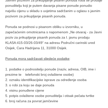
Javnim pozivom za prikupljanje pisanih ponuda roba se prodaje
ponuditelju koji je putem davanja pisane ponude ponudio
najvišu cijenu u skladu s uvjetima sadržanim u oglasu s javnim
pozivom za prikupljanje pisanih ponuda.
Ponuda se podnosi u pisanom obliku u izvorniku, u
zapečaćenim omotnicama s napomenom „Ne otvaraj - za Javni
poziv za prikupljanje pisanih ponuda za I. javnu prodaju
KLASA:415-03/26-03/49“ na adresu Područni carinski ured
Osijek, Cara Hadrijana 11, 31000 Osijek.
Ponuda mora sadržavati sljedeće podatke
:
1. podatke o podnositelju ponude (naziv, adresa, OIB, ime i
prezime te telefonski broj ovlaštene osobe)
2. oznaku identifikacijske isprave za određenje osoba
3. o robi za koju se daje ponuda
4. visinu ponuđene cijene
5. potpis ovlaštene osobe ponuditelja i otisak pečata tvrtke
6. broj računa za povrat jamčevine