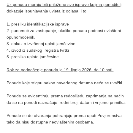
Uz ponudu moraju biti priložene sve isprave kojima ponuditelj
dokazuje ispunjavanje uvjeta iz oglasa, i to:
1. presliku identifikacijske isprave
2. punomoć za zastupanje, ukoliko ponudu podnosi ovlašteni
opunomoćenik,
3. dokaz o izvršenoj uplati jamčevine
4. izvod iz sudskog registra tvrtki
5. preslika uplate jamčevine
Rok za podnošenje ponuda je 19. lipnja 2026. do 10 sati.
Ponude koje stignu nakon navedenog datuma neće se uvažiti.
Ponude se evidentiraju prema redoslijedu zaprimanja na način
da se na ponudi naznačuje: redni broj, datum i vrijeme primitka.
Ponude se do otvaranja pohranjuju prema uputi Povjerenstva
tako da nisu dostupne neovlaštenim osobama.