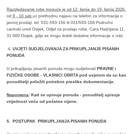
Razgledavanje robe moguće je od 12. lipnja do 19. lipnja 2026.
od
9 - 10 sati
uz prethodnu najavu na telefon za informacije o
javnoj prodaji tel: 031-593-156 ili 031/593-168 Područni
carinski ured Osijek, Odjel za prodaju robe, Cara Hadrijana 11,
31 000 Osijek, gdje se mogu dobiti dodatne informacije o robi.
4
. UVJETI SUDJELOVANJA ZA PRIKUPLJANJE PISANIH
PONUDA
U prikupljanju pisanih ponuda mogu sudjelovati
PRAVNE i
FIZIČKE OSOBE - VLASNICI OBRTA pod uvjetom da su kao
ponuditelji priložili potrebne preslike dokumentacije.
Napomena
: Kad se upisuje ponuda - ponuditelj upisuje
vrijednost veću od početne cijene.
5. POSTUPAK PRIKUPLJANJA PISANIH PONUDA