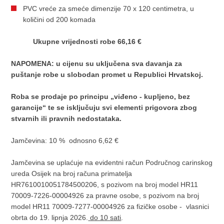
PVC vreće za smeće dimenzije 70 x 120 centimetra, u
količini od 200 komada
U
kupne vrijednosti robe 66,16 €
NAPOMENA: u cijenu su uključena sva davanja za
puštanje robe u slobodan promet u Republici Hrvatskoj.
Roba se prodaje po principu „viđeno - kupljeno, bez
garancije“ te se isključuju svi elementi prigovora zbog
stvarnih ili pravnih nedostataka.
Jamčevina: 10 % odnosno 6,62 €
Jamčevina se uplaćuje na evidentni račun Područnog carinskog
ureda Osijek na broj računa primatelja
HR7610010051784500206, s pozivom na broj model HR11
70009-7226-00004926 za pravne osobe, s pozivom na broj
model HR11 70009-7277-00004926 za fizičke osobe - vlasnici
obrta do 19. lipnja 2026.
do 10 sati
.