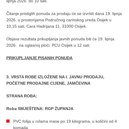
lipnja 2026. do 10 sati.
Čitanje pristiglih ponuda za prodaju će se izvršiti dana 19. lipnja
2026. u prostorijama Područnog carinskog ureda Osijek u
10,15 sati, Cara Hadrijana 11, 31000 Osijek.
Objava rezultata prikupljanja javnih ponuda biti će 19. lipnja
2026. na oglasnoj ploči PCU Osijek u 12 sati.
PRIKUPLJANJE PISANIH PONUDA
3. VRSTA ROBE IZLOŽENE NA I. JAVNU PRODAJU,
POČETNE PRODAJNE CIJENE, JAMČEVINA
STRANA ROBA:
Roba SMJEŠTENA: RGP ŽUPANJA
PVC folija u rolama mase po 19 kilograma, u količini od 4
komada