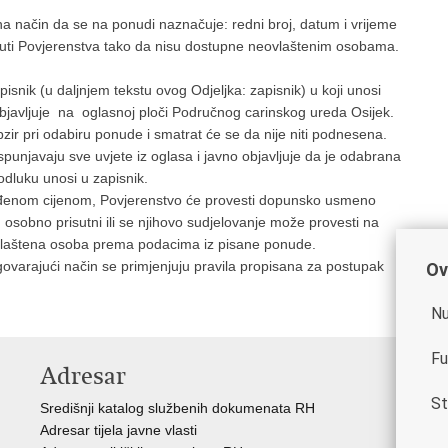
a način da se na ponudi naznačuje: redni broj, datum i vrijeme
uti Povjerenstva tako da nisu dostupne neovlaštenim osobama.
nik (u daljnjem tekstu ovog Odjeljka: zapisnik) u koji unosi
objavljuje na oglasnoj ploči Područnog carinskog ureda Osijek.
ir pri odabiru ponude i smatrat će se da nije niti podnesena.
unjavaju sve uvjete iz oglasa i javno objavljuje da je odabrana
odluku unosi u zapisnik.
uđenom cijenom, Povjerenstvo će provesti dopunsko usmeno
 osobno prisutni ili se njihovo sudjelovanje može provesti na
ovlaštena osoba prema podacima iz pisane ponude.
rajući način se primjenjuju pravila propisana za postupak
Ov
Nu
Fu
Adresar
V
St
Središnji katalog službenih dokumenata RH
Vla
Adresar tijela javne vlasti
Min