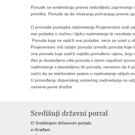
Ponude se evidentiraju prema redoslijedu zaprimanja n
primitka. Ponude se do otvaranja pohranjuju prema up
O provedbi postupka nadmetanja Povjerenstvo vodi zapis
sve podatke o načinu i tijeku nadmetanja te rezultate 
Ponuda koja ne sadrži sve podatke neće se uzeti u obz
Povjerenstvo vrši odabir ponuda između ponuda koje isp
ona ponuda koja sadrži najvišu ponuđenu cijenu, koju 
Ako je dostavljeno više ponuda s istom najvišom pon
nadmetanje s davateljima tih ponuda, neovisno da li su
način da se telefonskim putem u nadmetanje uključi 
U provođenju dopunskog usmenog nadmetanja na odgova
usmene javne dražbe.
Središnji državni portal
O Središnjem državnom portalu
e-Građani