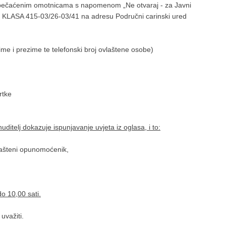
apečaćenim omotnicama s napomenom „Ne otvaraj - za Javni
ju KLASA 415-03/26-03/41 na adresu Područni carinski ured
ime i prezime te telefonski broj ovlaštene osobe)
rtke
ditelj dokazuje ispunjavanje uvjeta iz oglasa, i to:
lašteni opunomoćenik,
o 10,00 sati.
važiti.