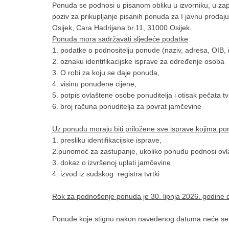
Ponuda se podnosi u pisanom obliku u izvorniku, u z
poziv za prikupljanje pisanih ponuda za I javnu proda
Osijek, Cara Hadrijana br.11, 31000 Osijek.
Ponuda mora sadržavati sljedeće podatke
:
1. podatke o podnositelju ponude (naziv, adresa, OIB, 
2. oznaku identifikacijske isprave za određenje osoba
3. O robi za koju se daje ponuda,
4. visinu ponuđene cijene,
5. potpis ovlaštene osobe ponuditelja i otisak pečata tv
6. broj računa ponuditelja za povrat jamčevine
Uz ponudu moraju biti priložene sve isprave kojima ponu
1. presliku identifikacijske isprave,
2.punomoć za zastupanje, ukoliko ponudu podnosi ov
3. dokaz o izvršenoj uplati jamčevine
4. izvod iz sudskog registra tvrtki
Rok za podnošenje ponuda je 30. lipnja 2026. godine d
Ponude koje stignu nakon navedenog datuma neće se u