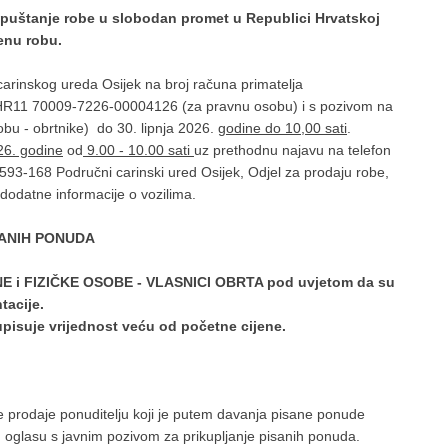
puštanje robe u slobodan promet u Republici Hrvatskoj
enu robu.
arinskog ureda Osijek na broj računa primatelja
R11 70009-7226-00004126 (za pravnu osobu) i s pozivom na
u - obrtnike) do 30. lipnja 2026.
godine do 10,00 sati
.
26. godine
od
9.00 - 10.00 sati
uz prethodnu najavu na telefon
1/593-168 Područni carinski ured Osijek, Odjel za prodaju robe,
dodatne informacije o vozilima.
SANIH PONUDA
E i FIZIČKE OSOBE - VLASNICI OBRTA pod uvjetom da su
ntacije.
pisuje vrijednost veću od početne cijene.
 prodaje ponuditelju koji je putem davanja pisane ponude
u oglasu s javnim pozivom za prikupljanje pisanih ponuda.