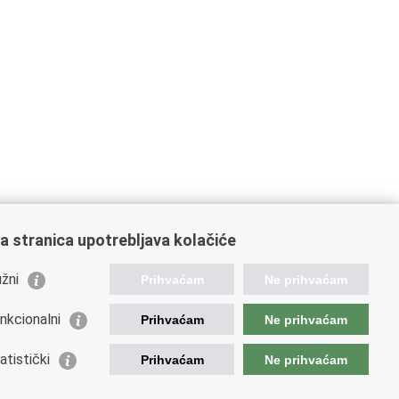
a stranica upotrebljava kolačiće
žni
Prihvaćam
Ne prihvaćam
nkcionalni
Prihvaćam
Ne prihvaćam
ažne poveznice
atistički
Prihvaćam
Ne prihvaćam
da Republike Hrvatske
istarstvo financija