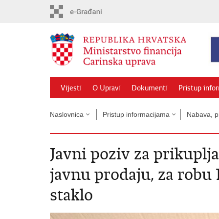
Preskoči
na
glavni
sadržaj
Vijesti
O Upravi
Dokumenti
Pristup info
Naslovnica
Pristup informacijama
Nabava, pr
Javni poziv za prikuplj
javnu prodaju, za robu
staklo