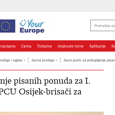
rmacijama
Carina
Trošarine
Istaknute teme
Aplikacije
Ko
odaje i oglasi
Javna prodaja
Javni poziv za prikupljanje pi
anje pisanih ponuda za I.
 PCU Osijek-brisači za