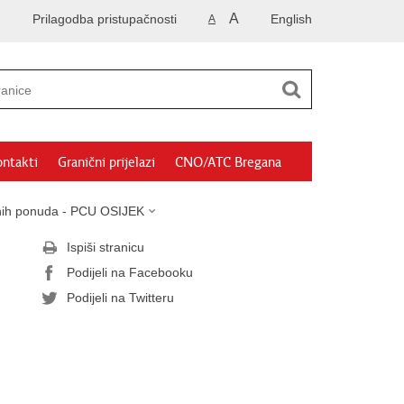
A
Prilagodba pristupačnosti
English
A
ntakti
Granični prijelazi
CNO/ATC Bregana
sanih ponuda - PCU OSIJEK
Ispiši stranicu
Podijeli na Facebooku
Podijeli na Twitteru