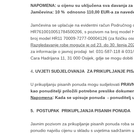
NAPOMENA: u cijenu su uključena sva davanja za 
Jamčevina: 10 % odnosno 110,00 EUR-a za naved
Jamčevina se uplaćuje na evidentni račun Područnog c
HR7610010051784500206, s pozivom na broj model H
broj model HR11 70009-7277-00004126 (za fizičku osob
Razgledavanje robe moguće je od 23. do 30. lipnja 20
za informacije o javnoj prodaji tel: 031-587-118 ili 03
Cara Hadrijana 11, 31 000 Osijek, gdje se mogu dobiti 
4
. UVJETI SUDJELOVANJA ZA PRIKUPLJANJE PI
U prikupljanju pisanih ponuda mogu sudjelovati
PRAVN
kao ponuditelji priložili potrebne preslike dokume
Napomena
: Kada se upisuje ponuda - ponuditelj u
5. POSTUPAK PRIKUPLJANJA PISANIH PONUDA
Javnim pozivom za prikupljanje pisanih ponuda roba se
ponudio najvišu cijenu u skladu s uvjetima sadržanim 