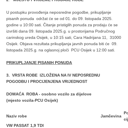
U postupku provođenja neposredne pogodbe, prikupljanje
pisanih ponuda održat će se od 01. do 09. listopada 2025.
godine u 10:00 sati. Čitanje pristiglih ponuda za prodaju će se
izvršiti dana 09. listopada 2025.g. u prostorijama Područnog
carinskog ureda Osijek, u 10:15 sati, Cara Hadrijana 11, 31000
Osijek. Objava rezultata prikupljanja javnih ponuda biti će 09.
listopada 2025.g. na oglasnoj ploči PCU Osijek u 12:00 sati.
PRIKUPLJANJE PISANIH PONUDA
3. VRSTA ROBE IZLOŽENA NA IV NEPOSREDNU
POGODBU I PROCIJENJENA VRIJEDNOST
DOMAĆA ROBA - osobno vozilo za dijelove
(mjesto vozila-PCU Osijek)
P
Naziv robe
Jamčevina
ci
VW PASSAT 1,9 TDI