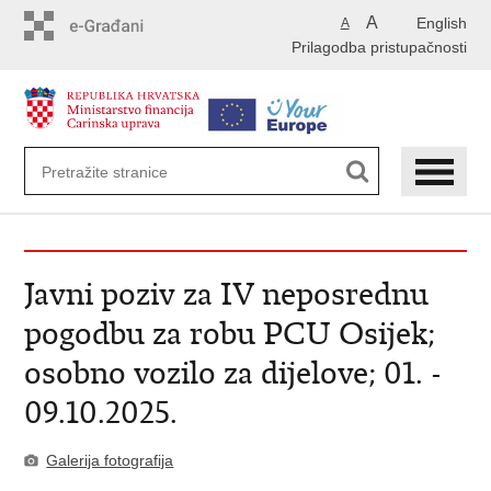
Preskoči
A
English
A
na
Prilagodba pristupačnosti
glavni
sadržaj
Javni poziv za IV neposrednu
pogodbu za robu PCU Osijek;
osobno vozilo za dijelove; 01. -
09.10.2025.
Galerija fotografija