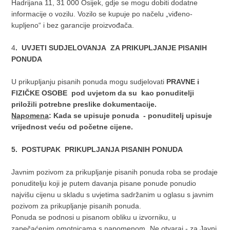
Hadrijana 11, 31 000 Osijek, gdje se mogu dobiti dodatne
informacije o vozilu. Vozilo se kupuje po načelu „viđeno-
kupljeno“ i bez garancije proizvođača.
4
. UVJETI SUDJELOVANJA ZA PRIKUPLJANJE PISANIH
PONUDA
U prikupljanju pisanih ponuda mogu sudjelovati
PRAVNE i
FIZIČKE OSOBE pod uvjetom da su kao ponuditelji
priložili potrebne preslike dokumentacije.
Napomena
: Kada se upisuje ponuda - ponuditelj upisuje
vrijednost veću od početne cijene.
5. POSTUPAK PRIKUPLJANJA PISANIH PONUDA
Javnim pozivom za prikupljanje pisanih ponuda roba se prodaje
ponuditelju koji je putem davanja pisane ponude ponudio
najvišu cijenu u skladu s uvjetima sadržanim u oglasu s javnim
pozivom za prikupljanje pisanih ponuda.
Ponuda se podnosi u pisanom obliku u izvorniku, u
zapečaćenim omotnicama s napomenom „Ne otvaraj - za Javni