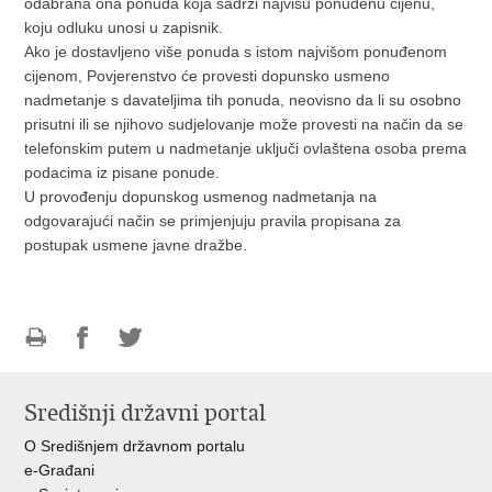
odabrana ona ponuda koja sadrži najvišu ponuđenu cijenu,
koju odluku unosi u zapisnik.
Ako je dostavljeno više ponuda s istom najvišom ponuđenom
cijenom, Povjerenstvo će provesti dopunsko usmeno
nadmetanje s davateljima tih ponuda, neovisno da li su osobno
prisutni ili se njihovo sudjelovanje može provesti na način da se
telefonskim putem u nadmetanje uključi ovlaštena osoba prema
podacima iz pisane ponude.
U provođenju dopunskog usmenog nadmetanja na
odgovarajući način se primjenjuju pravila propisana za
postupak usmene javne dražbe.
Ispiši
Podijeli
Podijeli
stranicu
na
na
Središnji državni portal
Facebooku
Twitteru
O Središnjem državnom portalu
e-Građani