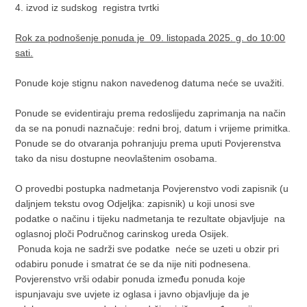
4. izvod iz sudskog registra tvrtki
Rok za podnošenje ponuda je 09. listopada 2025. g. do 10:00
sati.
Ponude koje stignu nakon navedenog datuma neće se uvažiti.
Ponude se evidentiraju prema redoslijedu zaprimanja na način
da se na ponudi naznačuje: redni broj, datum i vrijeme primitka.
Ponude se do otvaranja pohranjuju prema uputi Povjerenstva
tako da nisu dostupne neovlaštenim osobama.
O provedbi postupka nadmetanja Povjerenstvo vodi zapisnik (u
daljnjem tekstu ovog Odjeljka: zapisnik) u koji unosi sve
podatke o načinu i tijeku nadmetanja te rezultate objavljuje na
oglasnoj ploči Područnog carinskog ureda Osijek.
Ponuda koja ne sadrži sve podatke neće se uzeti u obzir pri
odabiru ponude i smatrat će se da nije niti podnesena.
Povjerenstvo vrši odabir ponuda između ponuda koje
ispunjavaju sve uvjete iz oglasa i javno objavljuje da je