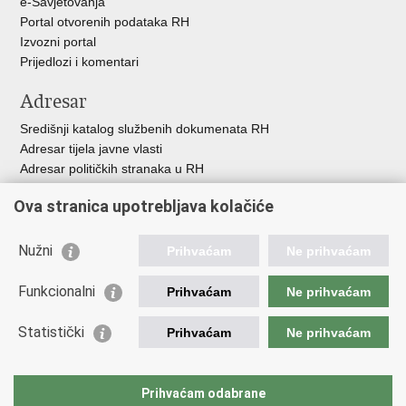
e-Savjetovanja
Portal otvorenih podataka RH
Izvozni portal
Prijedlozi i komentari
Adresar
Središnji katalog službenih dokumenata RH
Adresar tijela javne vlasti
Adresar političkih stranaka u RH
Popis dužnosnika u RH
Ova stranica upotrebljava kolačiće
Besplatni telefoni javne uprave
Pozivi za žurnu pomoć
Nužni
Prihvaćam
Ne prihvaćam
Važne poveznice
Funkcionalni
Prihvaćam
Ne prihvaćam
Vlada Republike Hrvatske
Ministarstvo financija
Statistički
Prihvaćam
Ne prihvaćam
Europska komisija
Svjetska carinska organizacija
Taxation and Customs Union
Prihvaćam odabrane
Porezna uprava