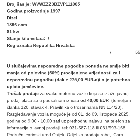
Broj šasije: WVWZZZ3BZVP111885
Godina proizvodnje 1997
Dizel
1896 ccm
81 kw
Stanje kilometara: /
Reg oznaka Republika Hrvatska
/
5
U slučajevima neposredne pogodbe ponuda ne smije biti
manja od polovine (50%) procijenjene vrijednosti za I
neposrednu pogodbu (dakle 275,00 EUR-a)i nije potrebna
uplata jamčevine.
Trošak prodaje
za svako motorno vozilo koje se izlaže javnoj
prodaji plaća se u paušalnom iznosu
od 40,00 EUR
(temeljem
članka 120. stavak 4. Pravilnika o trošarinama NN 114/23).
Razgledavanje vozila moguće je od 01. do 09. listopada 2025
.
godine o
d 9.00 - 10.00 sati
uz prethodnu najavu na telefon za
informacije o javnoj prodaji tel: 031-587-118 ili 031/593-168
Područni carinski ured Osijek, Odjel za prodaju robe, Cara