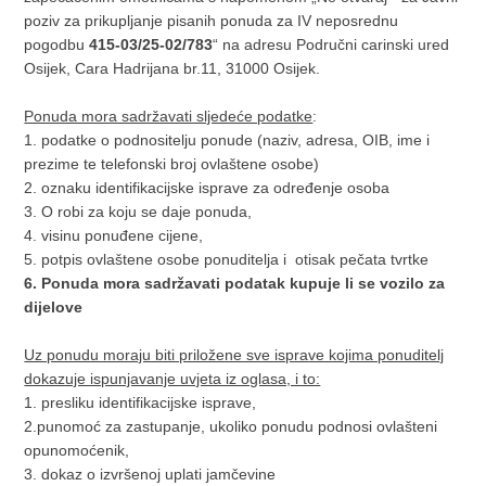
poziv za prikupljanje pisanih ponuda za IV neposrednu
pogodbu
415-03/25-02/783
“ na adresu Područni carinski ured
Osijek, Cara Hadrijana br.11, 31000 Osijek.
Ponuda mora sadržavati sljedeće podatke
:
1. podatke o podnositelju ponude (naziv, adresa, OIB, ime i
prezime te telefonski broj ovlaštene osobe)
2. oznaku identifikacijske isprave za određenje osoba
3. O robi za koju se daje ponuda,
4. visinu ponuđene cijene,
5. potpis ovlaštene osobe ponuditelja i otisak pečata tvrtke
6. Ponuda mora sadržavati podatak kupuje li se vozilo za
dijelove
Uz ponudu moraju biti priložene sve isprave kojima ponuditelj
dokazuje ispunjavanje uvjeta iz oglasa, i to:
1. presliku identifikacijske isprave,
2.punomoć za zastupanje, ukoliko ponudu podnosi ovlašteni
opunomoćenik,
3. dokaz o izvršenoj uplati jamčevine