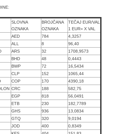
DINE:
SLOVNA
BROJČANA
TEČAJ EUR/VAL
OZNAKA
OZNAKA
1 EUR= X VAL
AED
784
4,3257
ALL
8
96,40
O
ARS
32
1708,9573
BHD
48
0,4443
BWP
72
16,5434
CLP
152
1065,44
O
COP
170
4390,18
OLON
CRC
188
582,75
EGP
818
56,0491
ETB
230
182,7789
GHS
936
13,0834
GTQ
320
9,0194
JOD
400
0,8349
KES
404
151,83