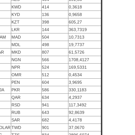
KWD
414
0,3618
KYD
136
0,9658
KZT
398
605,27
LKR
144
363,7319
HAM
MAD
504
10,7313
MDL
498
19,7737
AR
MKD
807
61,5726
NGN
566
1708,4127
NPR
524
169,5331
OMR
512
0,4534
PEN
604
3,9695
JA
PKR
586
330,1183
QAR
634
4,2937
RSD
941
117,3492
RUB
643
92,8639
SAR
682
4,4178
DOLAR
TWD
901
37,0670