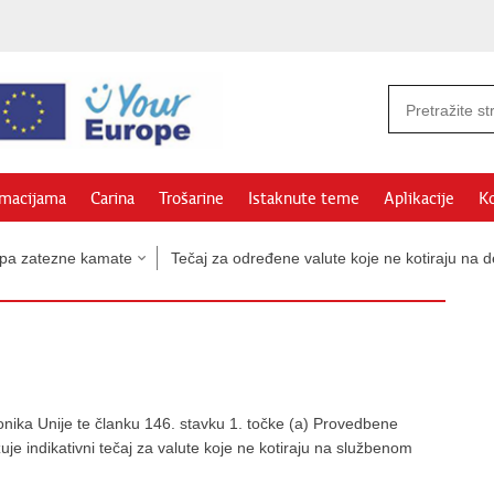
rmacijama
Carina
Trošarine
Istaknute teme
Aplikacije
Ko
topa zatezne kamate
Tečaj za određene valute koje ne kotiraju na 
onika Unije te članku 146. stavku 1. točke (a) Provedbene
je indikativni tečaj za valute koje ne kotiraju na službenom