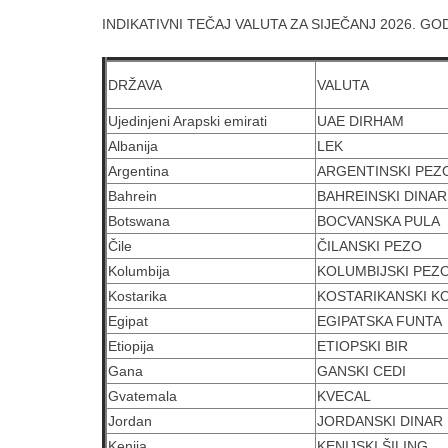
INDIKATIVNI TEČAJ VALUTA ZA SIJEČANJ 2026. GO
DRŽAVA
VALUTA
Ujedinjeni Arapski emirati
UAE DIRHAM
Albanija
LEK
Argentina
ARGENTINSKI PEZ
Bahrein
BAHREINSKI DINAR
Botswana
BOCVANSKA PULA
Čile
ČILANSKI PEZO
Kolumbija
KOLUMBIJSKI PEZ
Kostarika
KOSTARIKANSKI K
Egipat
EGIPATSKA FUNTA
Etiopija
ETIOPSKI BIR
Gana
GANSKI CEDI
Gvatemala
KVECAL
Jordan
JORDANSKI DINAR
Kenija
KENIJSKI ŠILING