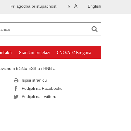
A
Prilagodba pristupačnosti
English
A
ntakti
Granični prijelazi
CNO/ATC Bregana
deviznom tržištu ESB-a i HNB-a
Ispiši stranicu
Podijeli na Facebooku
Podijeli na Twitteru