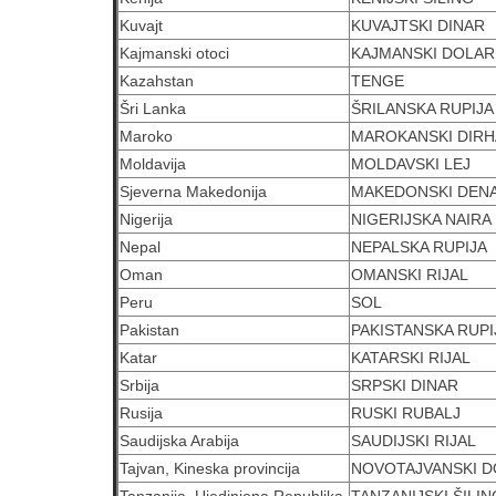
Kuvajt
KUVAJTSKI DINAR
Kajmanski otoci
KAJMANSKI DOLAR
Kazahstan
TENGE
Šri Lanka
ŠRILANSKA RUPIJA
Maroko
MAROKANSKI DIR
Moldavija
MOLDAVSKI LEJ
Sjeverna Makedonija
MAKEDONSKI DEN
Nigerija
NIGERIJSKA NAIRA
Nepal
NEPALSKA RUPIJA
Oman
OMANSKI RIJAL
Peru
SOL
Pakistan
PAKISTANSKA RUPI
Katar
KATARSKI RIJAL
Srbija
SRPSKI DINAR
Rusija
RUSKI RUBALJ
Saudijska Arabija
SAUDIJSKI RIJAL
Tajvan, Kineska provincija
NOVOTAJVANSKI 