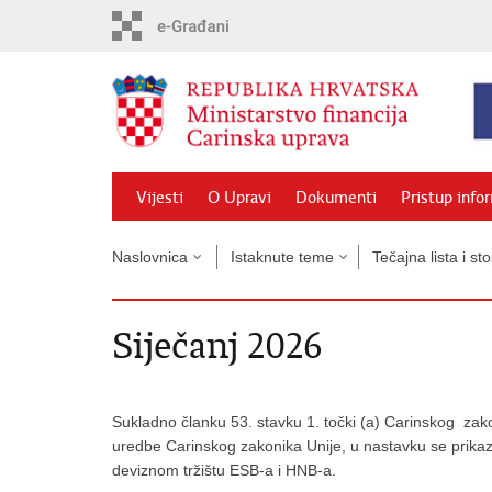
Preskoči
na
glavni
sadržaj
Vijesti
O Upravi
Dokumenti
Pristup info
Naslovnica
Istaknute teme
Tečajna lista i s
Siječanj 2026
Sukladno članku 53. stavku 1. točki (a) Carinskog zak
uredbe Carinskog zakonika Unije, u nastavku se prikazu
deviznom tržištu ESB-a i HNB-a.