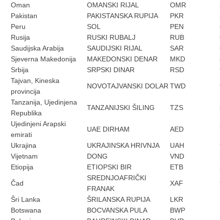
Oman
OMANSKI RIJAL
OMR
Pakistan
PAKISTANSKA RUPIJA
PKR
Peru
SOL
PEN
Rusija
RUSKI RUBALJ
RUB
Saudijska Arabija
SAUDIJSKI RIJAL
SAR
Sjeverna Makedonija
MAKEDONSKI DENAR
MKD
Srbija
SRPSKI DINAR
RSD
Tajvan, Kineska
NOVOTAJVANSKI DOLAR
TWD
provincija
Tanzanija, Ujedinjena
TANZANIJSKI ŠILING
TZS
Republika
Ujedinjeni Arapski
UAE DIRHAM
AED
emirati
Ukrajina
UKRAJINSKA HRIVNJA
UAH
Vijetnam
DONG
VND
Etiopija
ETIOPSKI BIR
ETB
SREDNJOAFRIČKI
Čad
XAF
FRANAK
Šri Lanka
ŠRILANSKA RUPIJA
LKR
Botswana
BOCVANSKA PULA
BWP