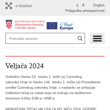
Preskoči
A
English
A
na
Prilagodba pristupačnosti
glavni
sadržaj
Veljača 2024
Sukladno članku 53. stavku 1. točki (a) Carinskog
zakonika Unije te članku 146. stavku 1. točke (a) Provedbene
uredbe Carinskog zakonika Unije, u nastavku se prikazuje
indikativni tečaj za valute koje ne kotiraju na službenom
deviznom tržištu ESB-a i HNB-a.
INDIKATIVNI TEČAJ VALUTA ZA VELJAČU 2024. GODINE: