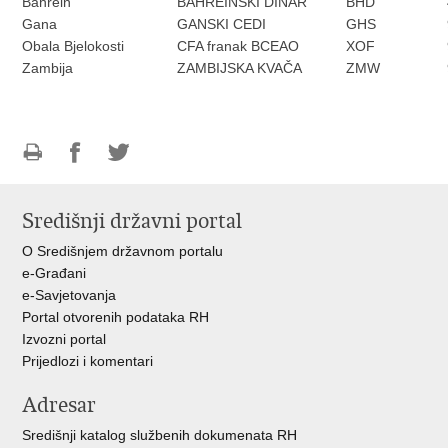
Bahrein
BAHREINSKI DINAR
BHD
Gana
GANSKI CEDI
GHS
Obala Bjelokosti
CFA franak BCEAO
XOF
Zambija
ZAMBIJSKA KVAČA
ZMW
Ispiši
Podijeli
Podijeli
stranicu
na
na
Središnji državni portal
Facebooku
Twitteru
O Središnjem državnom portalu
e-Građani
e-Savjetovanja
Portal otvorenih podataka RH
Izvozni portal
Prijedlozi i komentari
Adresar
Središnji katalog službenih dokumenata RH