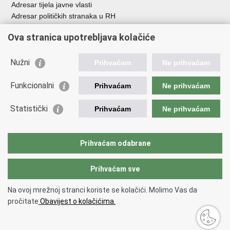
Adresar tijela javne vlasti
Adresar političkih stranaka u RH
Popis dužnosnika u RH
Ova stranica upotrebljava kolačiće
Besplatni telefoni javne uprave
Pozivi za žurnu pomoć
Nužni
Prihvaćam
Ne prihvaćam
Važne poveznice
Funkcionalni
Prihvaćam
Ne prihvaćam
Vlada Republike Hrvatske
Ministarstvo financija
Statistički
Prihvaćam
Ne prihvaćam
Europska komisija
Svjetska carinska organizacija
Taxation and Customs Union
Prihvaćam odabrane
Porezna uprava
Prihvaćam sve
Povratak na vrh
Na ovoj mrežnoj stranci koriste se kolačići. Molimo Vas da
Copyright © 2026 Ministarstvo financija, Carinska uprava.
Uvjeti
pročitate
Obavijest o kolačićima.
korištenja
.