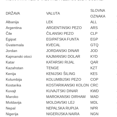
SLOVNA
DRŽAVA
VALUTA
OZNAKA
Albanija
LEK
ALL
Argentina
ARGENTINSKI PEZO
ARS
Čile
ČILANSKI PEZO
CLP
Egipat
EGIPATSKA FUNTA
EGP
Gvatemala
KVECAL
GTQ
Jordan
JORDANSKI DINAR
JOD
Kajmanski otoci
KAJMANSKI DOLAR
KYD
Katar
KATARSKI RIJAL
QAR
Kazahstan
TENGE
KZT
Kenija
KENIJSKI ŠILING
KES
Kolumbija
KOLUMBIJSKI PEZO
COP
Kostarika
KOSTARIKANSKI KOLON
CRC
Kuvajt
KUVAJTSKI DINAR
KWD
Maroko
MAROKANSKI DIRHAM
MAD
Moldavija
MOLDAVSKI LEJ
MDL
Nepal
NEPALSKA RUPIJA
NPR
Nigerija
NIGERIJSKA NAIRA
NGN