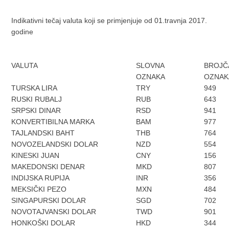
Indikativni tečaj valuta koji se primjenjuje od 01.travnja 2017.
godine
VALUTA
SLOVNA
BROJČ
OZNAKA
OZNAK
TURSKA LIRA
TRY
949
RUSKI RUBALJ
RUB
643
SRPSKI DINAR
RSD
941
KONVERTIBILNA MARKA
BAM
977
TAJLANDSKI BAHT
THB
764
NOVOZELANDSKI DOLAR
NZD
554
KINESKI JUAN
CNY
156
MAKEDONSKI DENAR
MKD
807
INDIJSKA RUPIJA
INR
356
MEKSIČKI PEZO
MXN
484
SINGAPURSKI DOLAR
SGD
702
NOVOTAJVANSKI DOLAR
TWD
901
HONKOŠKI DOLAR
HKD
344