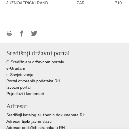
JUŽNOAFRIČKI RAND
ZAR
710
Ispiši
Podijeli
Podijeli
stranicu
na
na
Središnji državni portal
Facebooku
Twitteru
O Središnjem državnom portalu
e-Građani
e-Savjetovanja
Portal otvorenih podataka RH
Izvozni portal
Prijedlozi i komentari
Adresar
Središnji katalog službenih dokumenata RH
Adresar tijela javne vlasti
Adresar političkih stranaka u RH