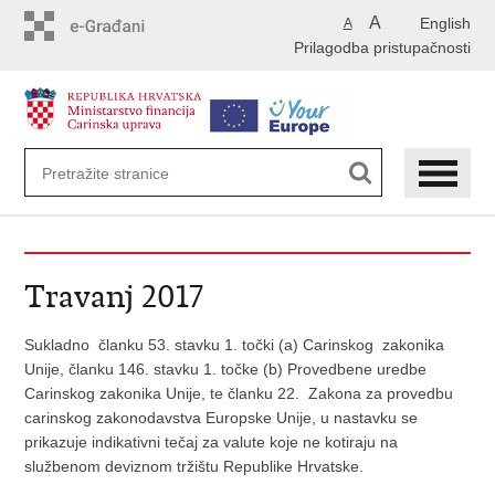
Preskoči
A
English
A
na
Prilagodba pristupačnosti
glavni
sadržaj
Travanj 2017
Sukladno članku 53. stavku 1. točki (a) Carinskog zakonika
Unije, članku 146. stavku 1. točke (b) Provedbene uredbe
Carinskog zakonika Unije, te članku 22. Zakona za provedbu
carinskog zakonodavstva Europske Unije, u nastavku se
prikazuje indikativni tečaj za valute koje ne kotiraju na
službenom deviznom tržištu Republike Hrvatske.