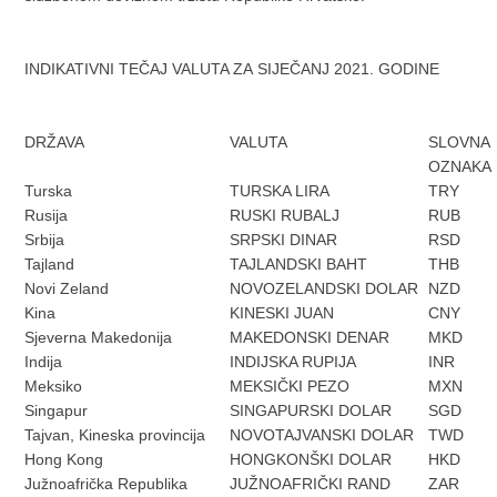
INDIKATIVNI TEČAJ VALUTA ZA SIJEČANJ 2021. GODINE
DRŽAVA
VALUTA
SLOVNA
OZNAKA
Turska
TURSKA LIRA
TRY
Rusija
RUSKI RUBALJ
RUB
Srbija
SRPSKI DINAR
RSD
Tajland
TAJLANDSKI BAHT
THB
Novi Zeland
NOVOZELANDSKI DOLAR
NZD
Kina
KINESKI JUAN
CNY
Sjeverna Makedonija
MAKEDONSKI DENAR
MKD
Indija
INDIJSKA RUPIJA
INR
Meksiko
MEKSIČKI PEZO
MXN
Singapur
SINGAPURSKI DOLAR
SGD
Tajvan, Kineska provincija
NOVOTAJVANSKI DOLAR
TWD
Hong Kong
HONGKONŠKI DOLAR
HKD
Južnoafrička Republika
JUŽNOAFRIČKI RAND
ZAR