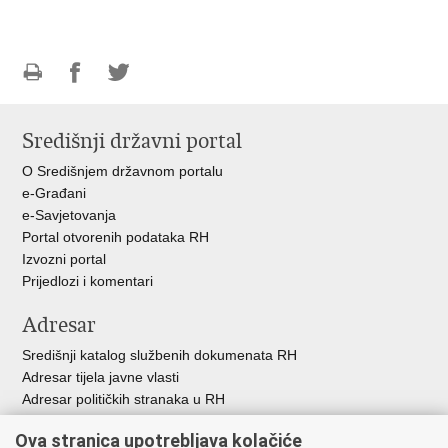
Ispiši
Podijeli
Podijeli
stranicu
na
na
Središnji državni portal
Facebooku
Twitteru
O Središnjem državnom portalu
e-Građani
e-Savjetovanja
Portal otvorenih podataka RH
Izvozni portal
Prijedlozi i komentari
Adresar
Središnji katalog službenih dokumenata RH
Adresar tijela javne vlasti
Adresar političkih stranaka u RH
Popis dužnosnika u RH
Ova stranica upotrebljava kolačiće
Besplatni telefoni javne uprave