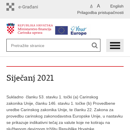
Preskoči
A
English
A
na
Prilagodba pristupačnosti
glavni
sadržaj
Siječanj 2021
Sukladno članku 53. stavku 1. točki (a) Carinskog
zakonika Unije, članku 146. stavku 1. točke (b) Provedbene
uredbe Carinskog zakonika Unije, te članku 22. Zakona za
provedbu carinskog zakonodavstva Europske Unije, u nastavku
se prikazuje indikativni tečaj za valute koje ne kotiraju na
službenom deviznom tržištu Republike Hrvatske.