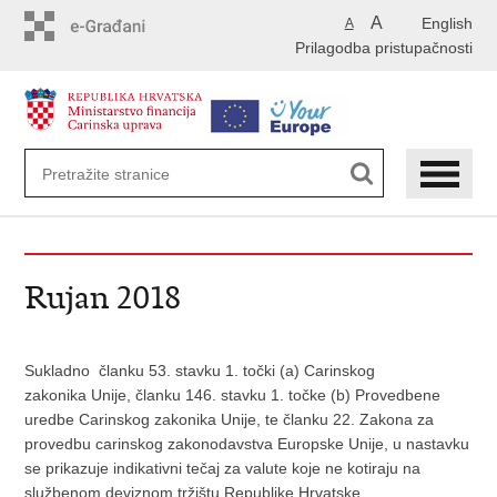
Preskoči
A
English
A
na
Prilagodba pristupačnosti
glavni
sadržaj
Rujan 2018
Sukladno članku 53. stavku 1. točki (a) Carinskog
zakonika Unije, članku 146. stavku 1. točke (b) Provedbene
uredbe Carinskog zakonika Unije, te članku 22. Zakona za
provedbu carinskog zakonodavstva Europske Unije, u nastavku
se prikazuje indikativni tečaj za valute koje ne kotiraju na
službenom deviznom tržištu Republike Hrvatske.