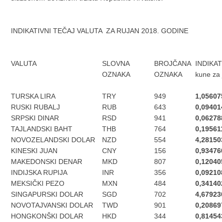
INDIKATIVNI TEČAJ VALUTA ZA RUJAN 2018. GODINE
VALUTA
SLOVNA
BROJČANA
INDIKAT
OZNAKA
OZNAKA
kune za j
TURSKA LIRA
TRY
949
1,05607
RUSKI RUBALJ
RUB
643
0,09401
SRPSKI DINAR
RSD
941
0,06278
TAJLANDSKI BAHT
THB
764
0,19561
NOVOZELANDSKI DOLAR
NZD
554
4,28150
KINESKI JUAN
CNY
156
0,93476
MAKEDONSKI DENAR
MKD
807
0,12040
INDIJSKA RUPIJA
INR
356
0,09210
MEKSIČKI PEZO
MXN
484
0,34140
SINGAPURSKI DOLAR
SGD
702
4,67923
NOVOTAJVANSKI DOLAR
TWD
901
0,20869
HONGKONŠKI DOLAR
HKD
344
0,81454