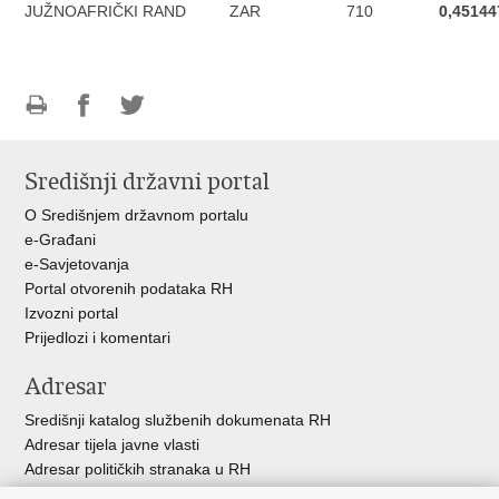
JUŽNOAFRIČKI RAND
ZAR
710
0,45144
Ispiši
Podijeli
Podijeli
stranicu
na
na
Središnji državni portal
Facebooku
Twitteru
O Središnjem državnom portalu
e-Građani
e-Savjetovanja
Portal otvorenih podataka RH
Izvozni portal
Prijedlozi i komentari
Adresar
Središnji katalog službenih dokumenata RH
Adresar tijela javne vlasti
Adresar političkih stranaka u RH
Popis dužnosnika u RH