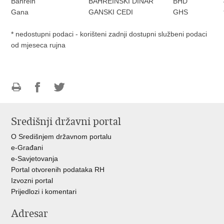
Bahrein
BAHREINSKI DINAR
BHD
Gana
GANSKI CEDI
GHS
* nedostupni podaci - korišteni zadnji dostupni službeni podaci
od mjeseca rujna
Ispiši
Podijeli
Podijeli
stranicu
na
na
Središnji državni portal
Facebooku
Twitteru
O Središnjem državnom portalu
e-Građani
e-Savjetovanja
Portal otvorenih podataka RH
Izvozni portal
Prijedlozi i komentari
Adresar