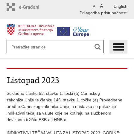
Preskoči
A
English
A
na
Prilagodba pristupačnosti
glavni
sadržaj
Listopad 2023
Sukladno članku 53. stavku 1. točki (a) Carinskog
zakonika Unije te članku 146. stavku 1. točke (a) Provedbene
uredbe Carinskog zakonika Unije, u nastavku se prikazuje
indikativni tečaj za valute koje ne kotiraju na službenom
deviznom tržištu ESB-a i HNB-a.
INDIKATIVNI TEČAJ VALUTA ZA LISTOPAD 2023. GODINE: