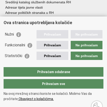
Središnji katalog službenih dokumenata RH
Adresar tijela javne vlasti
Adresar političkih stranaka u RH
Popis dužnosnika u RH
Ova stranica upotrebljava kolačiće
Besplatni telefoni javne uprave
Pozivi za žurnu pomoć
Nužni
Prihvaćam
Ne prihvaćam
Važne poveznice
Funkcionalni
Prihvaćam
Ne prihvaćam
Vlada Republike Hrvatske
Ministarstvo financija
Statistički
Prihvaćam
Ne prihvaćam
Europska komisija
Svjetska carinska organizacija
Taxation and Customs Union
Prihvaćam odabrane
Porezna uprava
Prihvaćam sve
Povratak na vrh
Na ovoj mrežnoj stranci koriste se kolačići. Molimo Vas da
Copyright © 2026 Ministarstvo financija, Carinska uprava.
Uvjeti
pročitate
Obavijest o kolačićima.
korištenja
.