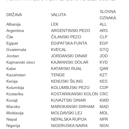
SLOVNA
DRŽAVA
VALUTA
OZNAKA
Albanija
LEK
ALL
Argentina
ARGENTINSKI PEZO
ARS
Čile
ČILANSKI PEZO
CLP
Egipat
EGIPATSKA FUNTA
EGP
Gvatemala
KVECAL
GTQ
Jordan
JORDANSKI DINAR
JOD
Kajmanski otoci
KAJMANSKI DOLAR
KYD
Katar
KATARSKI RIJAL
QAR
Kazahstan
TENGE
KZT
Kenija
KENIJSKI ŠILING
KES
Kolumbija
KOLUMBIJSKI PEZO
COP
Kostarika
KOSTARIKANSKI KOLON
CRC
Kuvajt
KUVAJTSKI DINAR
KWD
Maroko
MAROKANSKI DIRHAM
MAD
Moldavija
MOLDAVSKI LEJ
MDL
Nepal
NEPALSKA RUPIJA
NPR
Nigerija
NIGERIJSKA NAIRA
NGN