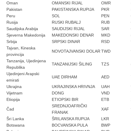
Oman
OMANSKI RIJAL
OMR
Pakistan
PAKISTANSKA RUPIJA
PKR
Peru
SOL
PEN
Rusija
RUSKI RUBALJ
RUB
Saudijska Arabija
SAUDIJSKI RIJAL
SAR
Sjeverna Makedonija
MAKEDONSKI DENAR
MKD
Srbija
SRPSKI DINAR
RSD
Tajvan, Kineska
NOVOTAJVANSKI DOLAR
TWD
provincija
Tanzanija, Ujedinjena
TANZANIJSKI ŠILING
TZS
Republika
Ujedinjeni Arapski
UAE DIRHAM
AED
emirati
Ukrajina
UKRAJINSKA HRIVNJA
UAH
Vijetnam
DONG
VND
Etiopija
ETIOPSKI BIR
ETB
SREDNJOAFRIČKI
Čad
XAF
FRANAK
Šri Lanka
ŠRILANSKA RUPIJA
LKR
Botswana
BOCVANSKA PULA
BWP