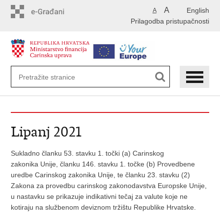
Preskoči
A
English
A
na
Prilagodba pristupačnosti
glavni
sadržaj
Lipanj 2021
Sukladno članku 53. stavku 1. točki (a) Carinskog
zakonika Unije, članku 146. stavku 1. točke (b) Provedbene
uredbe Carinskog zakonika Unije, te članku 23. stavku (2)
Zakona za provedbu carinskog zakonodavstva Europske Unije,
u nastavku se prikazuje indikativni tečaj za valute koje ne
kotiraju na službenom deviznom tržištu Republike Hrvatske.