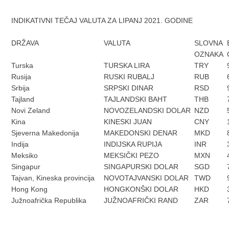
INDIKATIVNI TEČAJ VALUTA ZA LIPANJ 2021. GODINE
DRŽAVA
VALUTA
SLOVNA
OZNAKA
Turska
TURSKA LIRA
TRY
Rusija
RUSKI RUBALJ
RUB
Srbija
SRPSKI DINAR
RSD
Tajland
TAJLANDSKI BAHT
THB
Novi Zeland
NOVOZELANDSKI DOLAR
NZD
Kina
KINESKI JUAN
CNY
Sjeverna Makedonija
MAKEDONSKI DENAR
MKD
Indija
INDIJSKA RUPIJA
INR
Meksiko
MEKSIČKI PEZO
MXN
Singapur
SINGAPURSKI DOLAR
SGD
Tajvan, Kineska provincija
NOVOTAJVANSKI DOLAR
TWD
Hong Kong
HONGKONŠKI DOLAR
HKD
Južnoafrička Republika
JUŽNOAFRIČKI RAND
ZAR