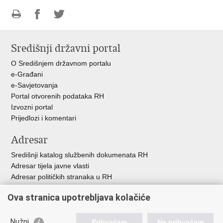
Ispiši
Podijeli
Podijeli
stranicu
na
na
Središnji državni portal
Facebooku
Twitteru
O Središnjem državnom portalu
e-Građani
e-Savjetovanja
Portal otvorenih podataka RH
Izvozni portal
Prijedlozi i komentari
Adresar
Središnji katalog službenih dokumenata RH
Adresar tijela javne vlasti
Adresar političkih stranaka u RH
Popis dužnosnika u RH
Ova stranica upotrebljava kolačiće
Besplatni telefoni javne uprave
Pozivi za žurnu pomoć
Nužni
Prihvaćam
Ne prihvaćam