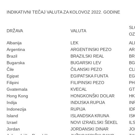
INDIKATIVNI TEČAJ VALUTA ZA KOLOVOZ 2022. GODINE
SL
DRŽAVA
VALUTA
OZ
Albanija
LEK
AL
Argentina
ARGENTINSKI PEZO
AR
Brazil
BRAZILSKI REAL
BR
Bugarska
BUGARSKI LEV
B
Čile
ČILANSKI PEZO
CL
Egipat
EGIPATSKA FUNTA
EG
Filipini
FILIPINSKI PEZO
PH
Gvatemala
KVECAL
G
Hong Kong
HONGKONŠKI DOLAR
HK
Indija
INDIJSKA RUPIJA
IN
Indonezija
RUPIJA
ID
Island
ISLANDSKA KRUNA
IS
Izrael
NOVI IZRAELSKI ŠEKEL
IL
Jordan
JORDANSKI DINAR
JO