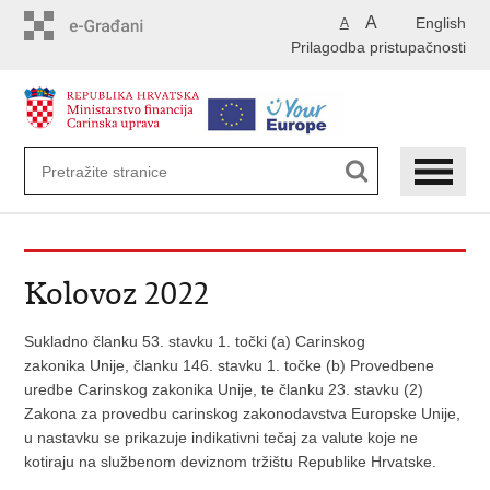
Preskoči
A
English
A
na
Prilagodba pristupačnosti
glavni
sadržaj
Kolovoz 2022
Sukladno članku 53. stavku 1. točki (a) Carinskog
zakonika Unije, članku 146. stavku 1. točke (b) Provedbene
uredbe Carinskog zakonika Unije, te članku 23. stavku (2)
Zakona za provedbu carinskog zakonodavstva Europske Unije,
u nastavku se prikazuje indikativni tečaj za valute koje ne
kotiraju na službenom deviznom tržištu Republike Hrvatske.