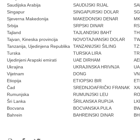
Saudijska Arabija
SAUDIJSKI RIJAL
SA
Singapur
SINGAPURSKI DOLAR
S
Sjeverna Makedonija
MAKEDONSKI DENAR
M
Srbija
SRPSKI DINAR
RS
Tajland
TAJLANDSKI BAHT
TH
Tajvan, Kineska provincija
NOVOTAJVANSKI DOLAR
T
Tanzanija, Ujedinjena Republika
TANZANIJSKI ŠILING
TZ
Turska
TURSKA LIRA
TR
Ujedinjeni Arapski emirati
UAE DIRHAM
AE
Ukrajina
UKRAJINSKA HRIVNJA
UA
Vijetnam
DONG
VN
Etiopija
ETIOPSKI BIR
ET
Čad
SREDNJOAFRIČKI FRANAK
XA
Rumunjska
RUMUNJSKI LEU
R
Šri Lanka
ŠRILANSKA RUPIJA
LK
Bocvana
BOCVANSKA PULA
B
Bahrein
BAHREINSKI DINAR
BH