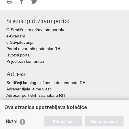
Ispiši
Podijeli
Podijeli
stranicu
na
na
Središnji državni portal
Facebooku
Twitteru
O Središnjem državnom portalu
e-Građani
e-Savjetovanja
Portal otvorenih podataka RH
Izvozni portal
Prijedlozi i komentari
Adresar
Središnji katalog službenih dokumenata RH
Adresar tijela javne vlasti
Adresar političkih stranaka u RH
Popis dužnosnika u RH
Ova stranica upotrebljava kolačiće
Besplatni telefoni javne uprave
Pozivi za žurnu pomoć
Nužni
Prihvaćam
Ne prihvaćam
Važne poveznice