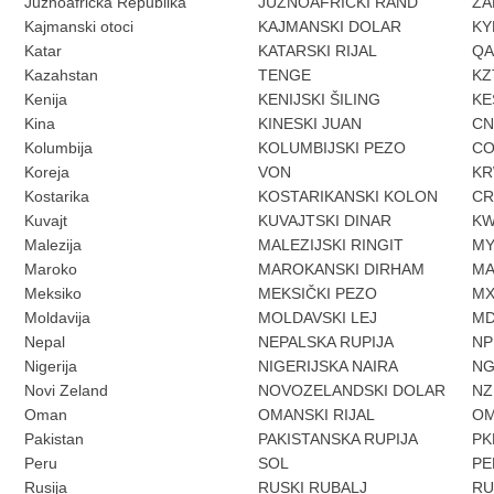
Južnoafrička Republika
JUŽNOAFRIČKI RAND
ZA
Kajmanski otoci
KAJMANSKI DOLAR
KY
Katar
KATARSKI RIJAL
Q
Kazahstan
TENGE
KZ
Kenija
KENIJSKI ŠILING
KE
Kina
KINESKI JUAN
CN
Kolumbija
KOLUMBIJSKI PEZO
C
Koreja
VON
K
Kostarika
KOSTARIKANSKI KOLON
C
Kuvajt
KUVAJTSKI DINAR
K
Malezija
MALEZIJSKI RINGIT
M
Maroko
MAROKANSKI DIRHAM
M
Meksiko
MEKSIČKI PEZO
M
Moldavija
MOLDAVSKI LEJ
M
Nepal
NEPALSKA RUPIJA
NP
Nigerija
NIGERIJSKA NAIRA
N
Novi Zeland
NOVOZELANDSKI DOLAR
NZ
Oman
OMANSKI RIJAL
O
Pakistan
PAKISTANSKA RUPIJA
PK
Peru
SOL
PE
Rusija
RUSKI RUBALJ
RU