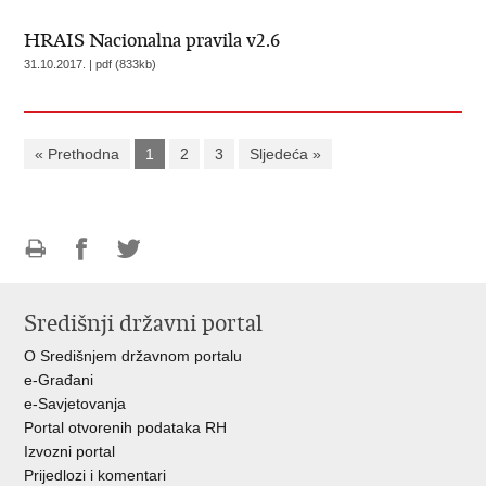
HRAIS Nacionalna pravila v2.6
31.10.2017. | pdf (833kb)
« Prethodna
1
2
3
Sljedeća »
Ispiši
Podijeli
Podijeli
stranicu
na
na
Središnji državni portal
Facebooku
Twitteru
O Središnjem državnom portalu
e-Građani
e-Savjetovanja
Portal otvorenih podataka RH
Izvozni portal
Prijedlozi i komentari