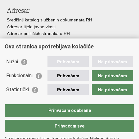
Adresar
Središnji katalog službenih dokumenata RH
Adresar tijela javne vlasti
Adresar političkih stranaka u RH
Popis dužnosnika u RH
Ova stranica upotrebljava kolačiće
Besplatni telefoni javne uprave
Pozivi za žurnu pomoć
Nužni
Prihvaćam
Ne prihvaćam
Važne poveznice
Funkcionalni
Prihvaćam
Ne prihvaćam
Vlada Republike Hrvatske
Ministarstvo financija
Statistički
Prihvaćam
Ne prihvaćam
Europska komisija
Svjetska carinska organizacija
Taxation and Customs Union
Prihvaćam odabrane
Porezna uprava
Prihvaćam sve
Povratak na vrh
Na ovoj mrežnoj stranci koriste se kolačići. Molimo Vas da