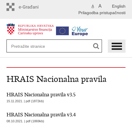
Preskoči
A
English
A
na
Prilagodba pristupačnosti
glavni
sadržaj
HRAIS Nacionalna pravila
HRAIS Nacionalna pravila v3.5
15.11.2021. | pdf (1872kb)
HRAIS Nacionalna pravila v3.4
08.10.2021. | pdf (1869kb)