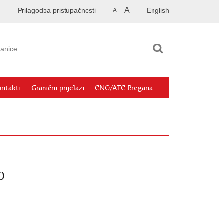
A
Prilagodba pristupačnosti
English
A
ntakti
Granični prijelazi
CNO/ATC Bregana
0