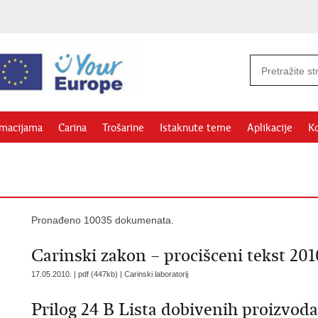
rmacijama
Carina
Trošarine
Istaknute teme
Aplikacije
Ko
Pronađeno 10035 dokumenata.
Carinski zakon – procišceni tekst 201
17.05.2010. | pdf (447kb) |
Carinski laboratorij
Prilog 24 B Lista dobivenih proizvoda