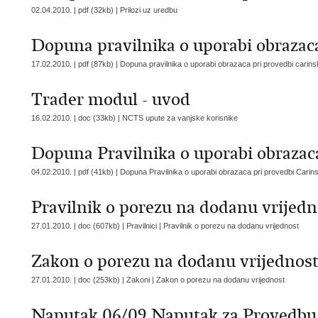
02.04.2010. | pdf (32kb) |
Prilozi uz uredbu
Dopuna pravilnika o uporabi obrazac
17.02.2010. | pdf (87kb) |
Dopuna pravilnika o uporabi obrazaca pri provedbi carin
Trader modul - uvod
16.02.2010. | doc (33kb) |
NCTS upute za vanjske korisnike
Dopuna Pravilnika o uporabi obrazac
04.02.2010. | pdf (41kb) |
Dopuna Pravilnika o uporabi obrazaca pri provedbi Cari
Pravilnik o porezu na dodanu vrijed
27.01.2010. | doc (607kb) | Pravilnici |
Pravilnik o porezu na dodanu vrijednost
Zakon o porezu na dodanu vrijednost 
27.01.2010. | doc (253kb) | Zakoni |
Zakon o porezu na dodanu vrijednost
Naputak 06/09 Naputak za Provedbu 