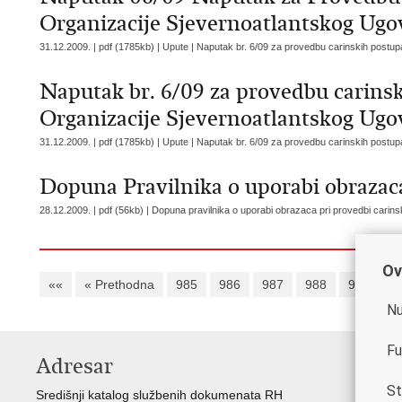
Organizacije Sjevernoatlantskog Ug
31.12.2009. | pdf (1785kb) | Upute |
Naputak br. 6/09 za provedbu carinskih postu
Naputak br. 6/09 za provedbu carins
Organizacije Sjevernoatlantskog Ug
31.12.2009. | pdf (1785kb) | Upute |
Naputak br. 6/09 za provedbu carinskih postu
Dopuna Pravilnika o uporabi obrazac
28.12.2009. | pdf (56kb) |
Dopuna pravilnika o uporabi obrazaca pri provedbi carin
Ov
««
« Prethodna
985
986
987
988
989
9
Nu
Fu
Adresar
V
St
Središnji katalog službenih dokumenata RH
Vla