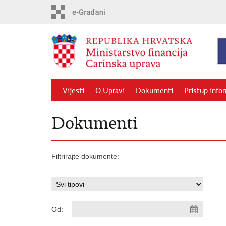
Preskoči
na
glavni
sadržaj
Vijesti
O Upravi
Dokumenti
Pristup info
Dokumenti
Filtrirajte dokumente:
Od: