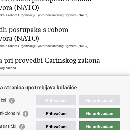
ovora (NATO)
paka s robom Organizacije Sjevernoatlantskog Ugovora (NATO)
kih postupaka s robom
ovora (NATO)
paka s robom Organizacije Sjevernoatlantskog Ugovora (NATO)
a pri provedbi Carinskog zakona
skog zakona
a stranica upotrebljava kolačiće
90
991
992
993
994
Sljedeća »
»»
žni
Prihvaćam
Ne prihvaćam
nkcionalni
Prihvaćam
Ne prihvaćam
ažne poveznice
atistički
Prihvaćam
Ne prihvaćam
da Republike Hrvatske