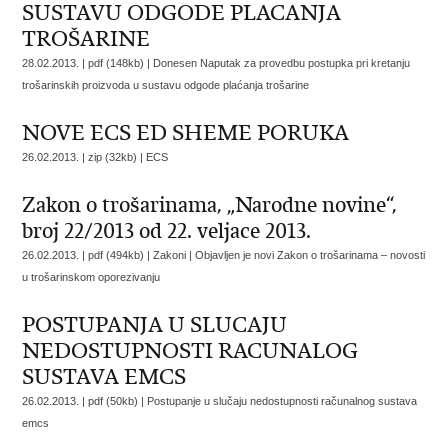
SUSTAVU ODGODE PLACANJA
TROŠARINE
28.02.2013. | pdf (148kb) |
Donesen Naputak za provedbu postupka pri kretanju
trošarinskih proizvoda u sustavu odgode plaćanja trošarine
NOVE ECS ED SHEME PORUKA
26.02.2013. | zip (32kb) |
ECS
Zakon o trošarinama, „Narodne novine“,
broj 22/2013 od 22. veljace 2013.
26.02.2013. | pdf (494kb) | Zakoni |
Objavljen je novi Zakon o trošarinama – novosti
u trošarinskom oporezivanju
POSTUPANJA U SLUCAJU
NEDOSTUPNOSTI RACUNALOG
SUSTAVA EMCS
26.02.2013. | pdf (50kb) |
Postupanje u slučaju nedostupnosti računalnog sustava
emcs