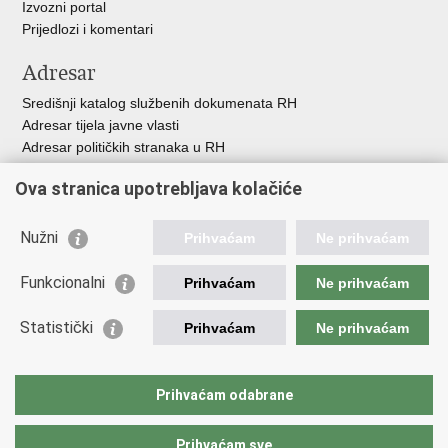
Izvozni portal
Prijedlozi i komentari
Adresar
Središnji katalog službenih dokumenata RH
Adresar tijela javne vlasti
Adresar političkih stranaka u RH
Popis dužnosnika u RH
Ova stranica upotrebljava kolačiće
Besplatni telefoni javne uprave
Pozivi za žurnu pomoć
Nužni
Prihvaćam
Ne prihvaćam
Važne poveznice
Funkcionalni
Prihvaćam
Ne prihvaćam
Vlada Republike Hrvatske
Ministarstvo financija
Statistički
Prihvaćam
Ne prihvaćam
Europska komisija
Svjetska carinska organizacija
Taxation and Customs Union
Prihvaćam odabrane
Porezna uprava
Prihvaćam sve