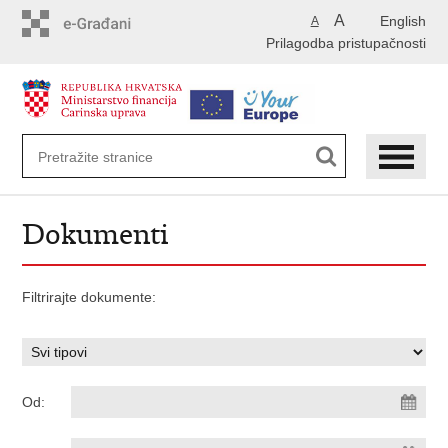
Preskoči
A
English
A
na
Prilagodba pristupačnosti
glavni
sadržaj
Dokumenti
Filtrirajte dokumente:
Od: