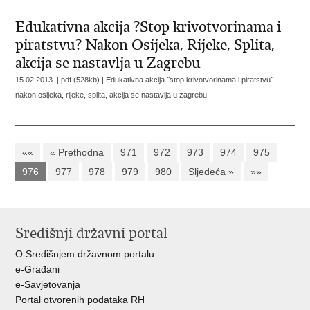
Edukativna akcija ?Stop krivotvorinama i
piratstvu? Nakon Osijeka, Rijeke, Splita,
akcija se nastavlja u Zagrebu
15.02.2013. | pdf (528kb) |
Edukativna akcija ˝stop krivotvorinama i piratstvu˝
nakon osijeka, rijeke, splita, akcija se nastavlja u zagrebu
««
« Prethodna
971
972
973
974
975
976
977
978
979
980
Sljedeća »
»»
Središnji državni portal
O Središnjem državnom portalu
e-Građani
e-Savjetovanja
Portal otvorenih podataka RH