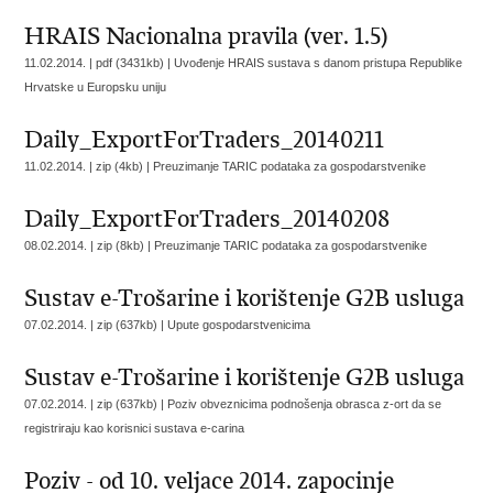
HRAIS Nacionalna pravila (ver. 1.5)
11.02.2014. | pdf (3431kb) |
Uvođenje HRAIS sustava s danom pristupa Republike
Hrvatske u Europsku uniju
Daily_ExportForTraders_20140211
11.02.2014. | zip (4kb) |
Preuzimanje TARIC podataka za gospodarstvenike
Daily_ExportForTraders_20140208
08.02.2014. | zip (8kb) |
Preuzimanje TARIC podataka za gospodarstvenike
Sustav e-Trošarine i korištenje G2B usluga
07.02.2014. | zip (637kb) |
Upute gospodarstvenicima
Sustav e-Trošarine i korištenje G2B usluga
07.02.2014. | zip (637kb) |
Poziv obveznicima podnošenja obrasca z-ort da se
registriraju kao korisnici sustava e-carina
Poziv - od 10. veljace 2014. zapocinje