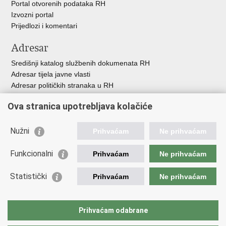
Portal otvorenih podataka RH
Izvozni portal
Prijedlozi i komentari
Adresar
Središnji katalog službenih dokumenata RH
Adresar tijela javne vlasti
Adresar političkih stranaka u RH
Popis dužnosnika u RH
Ova stranica upotrebljava kolačiće
Besplatni telefoni javne uprave
Pozivi za žurnu pomoć
Nužni
Prihvaćam
Ne prihvaćam
Važne poveznice
Funkcionalni
Prihvaćam
Ne prihvaćam
Vlada Republike Hrvatske
Ministarstvo financija
Statistički
Prihvaćam
Ne prihvaćam
Europska komisija
Svjetska carinska organizacija
Taxation and Customs Union
Prihvaćam odabrane
Porezna uprava