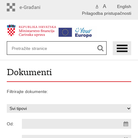
Preskoči
A
English
A
na
Prilagodba pristupačnosti
glavni
sadržaj
Dokumenti
Filtrirajte dokumente:
Od: