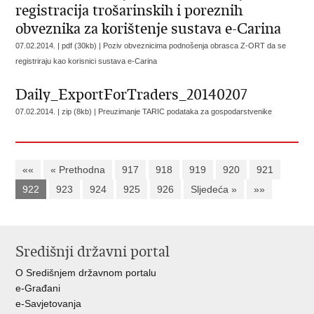
registracija trošarinskih i poreznih
obveznika za korištenje sustava e-Carina
07.02.2014. | pdf (30kb) |
Poziv obveznicima podnošenja obrasca Z-ORT da se
registriraju kao korisnici sustava e-Carina
Daily_ExportForTraders_20140207
07.02.2014. | zip (8kb) |
Preuzimanje TARIC podataka za gospodarstvenike
««
« Prethodna
917
918
919
920
921
922
923
924
925
926
Sljedeća »
»»
Središnji državni portal
O Središnjem državnom portalu
e-Građani
e-Savjetovanja