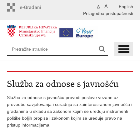
Preskoči
A
English
A
na
Prilagodba pristupačnosti
glavni
sadržaj
Služba za odnose s javnošću
Služba za odnose s javnošću provodi poslove vezane uz
provedbu savjetovanja i suradnju sa zainteresiranom javnošću i
građanima u skladu sa zakonom kojim se uređuju instrumenti
politike boljih propisa i zakonom kojim se uređuje pravo na
pristup informacijama.