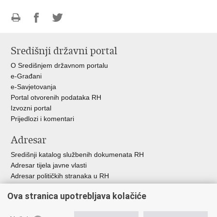
Ispiši
Podijeli
Podijeli
stranicu
na
na
Središnji državni portal
Facebooku
Twitteru
O Središnjem državnom portalu
e-Građani
e-Savjetovanja
Portal otvorenih podataka RH
Izvozni portal
Prijedlozi i komentari
Adresar
Središnji katalog službenih dokumenata RH
Adresar tijela javne vlasti
Adresar političkih stranaka u RH
Popis dužnosnika u RH
Ova stranica upotrebljava kolačiće
Besplatni telefoni javne uprave
Pozivi za žurnu pomoć