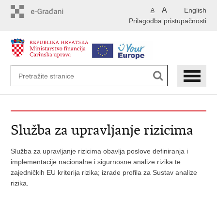
Preskoči
A
English
A
na
Prilagodba pristupačnosti
glavni
sadržaj
Služba za upravljanje rizicima
Služba za upravljanje rizicima obavlja poslove definiranja i
implementacije nacionalne i sigurnosne analize rizika te
zajedničkih EU kriterija rizika; izrade profila za Sustav analize
rizika.