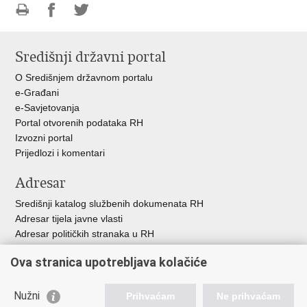
Ispiši
Podijeli
Podijeli
stranicu
na
na
Središnji državni portal
Facebooku
Twitteru
O Središnjem državnom portalu
e-Građani
e-Savjetovanja
Portal otvorenih podataka RH
Izvozni portal
Prijedlozi i komentari
Adresar
Središnji katalog službenih dokumenata RH
Adresar tijela javne vlasti
Adresar političkih stranaka u RH
Popis dužnosnika u RH
Ova stranica upotrebljava kolačiće
Besplatni telefoni javne uprave
Pozivi za žurnu pomoć
Nužni
Prihvaćam
Ne prihvaćam