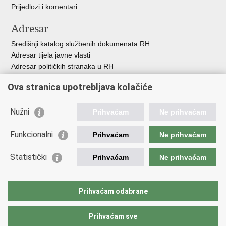
Prijedlozi i komentari
Adresar
Središnji katalog službenih dokumenata RH
Adresar tijela javne vlasti
Adresar političkih stranaka u RH
Popis dužnosnika u RH
Ova stranica upotrebljava kolačiće
Besplatni telefoni javne uprave
Pozivi za žurnu pomoć
Nužni
Prihvaćam
Ne prihvaćam
Važne poveznice
Funkcionalni
Prihvaćam
Ne prihvaćam
Vlada Republike Hrvatske
Ministarstvo financija
Statistički
Prihvaćam
Ne prihvaćam
Europska komisija
Svjetska carinska organizacija
Taxation and Customs Union
Prihvaćam odabrane
Porezna uprava
Prihvaćam sve