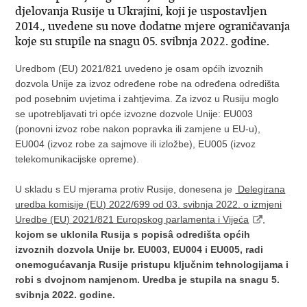
djelovanja Rusije u Ukrajini, koji je uspostavljen
2014., uvedene su nove dodatne mjere ograničavanja
koje su stupile na snagu 05. svibnja 2022. godine.
Uredbom (EU) 2021/821 uvedeno je osam općih izvoznih
dozvola Unije za izvoz određene robe na određena odredišta
pod posebnim uvjetima i zahtjevima. Za izvoz u Rusiju moglo
se upotrebljavati tri opće izvozne dozvole Unije: EU003
(ponovni izvoz robe nakon popravka ili zamjene u EU-u),
EU004 (izvoz robe za sajmove ili izložbe), EU005 (izvoz
telekomunikacijske opreme).
U skladu s EU mjerama protiv Rusije, donesena je
Delegirana
uredba komisije (EU) 2022/699 оd 03. svibnja 2022. o izmjeni
Uredbe (EU) 2021/821 Europskog parlamenta i Vijeća
,
kojom se uklonila Rusija s popisâ odredišta općih
izvoznih dozvola Unije br. EU003, EU004 i EU005, radi
onemogućavanja Rusije pristupu ključnim tehnologijama i
robi s dvojnom namjenom. Uredba je stupila na snagu 5.
svibnja 2022. godine.