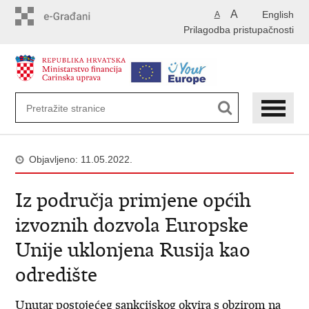
Preskoči
A
English
A
na
Prilagodba pristupačnosti
glavni
sadržaj
Objavljeno: 11.05.2022.
Iz područja primjene općih
izvoznih dozvola Europske
Unije uklonjena Rusija kao
odredište
Unutar postojećeg sankcijskog okvira s obzirom na