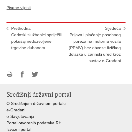
Pisane vijesti
Prethodna
Sljedeća
Carinski službenici spriječili
Prijava i plaćanje posebnog
pokušaj nedozvoljene
poreza na motorna vozila
trgovine duhanom
(PPMV) bez obveze fizičkog
dolaska u carinski ured kroz
sustav e-Građani
Ispiši
Podijeli
Podijeli
stranicu
na
na
Središnji državni portal
Facebooku
Twitteru
O Središnjem državnom portalu
e-Građani
e-Savjetovanja
Portal otvorenih podataka RH
Izvozni portal