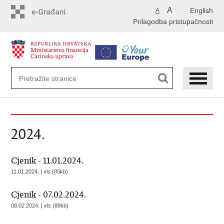
Preskoči
A
English
A
na
Prilagodba pristupačnosti
glavni
sadržaj
2024.
Cjenik - 11.01.2024.
11.01.2024. | xls (85kb)
Cjenik - 07.02.2024.
08.02.2024. | xls (88kb)