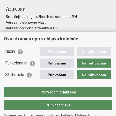
Adresar
Središnji katalog službenih dokumenata RH
Adresar tijela javne vlasti
Adresar političkih stranaka u RH
Popis dužnosnika u RH
Ova stranica upotrebljava kolačiće
Besplatni telefoni javne uprave
Pozivi za žurnu pomoć
Nužni
Prihvaćam
Ne prihvaćam
Važne poveznice
Funkcionalni
Prihvaćam
Ne prihvaćam
Vlada Republike Hrvatske
Ministarstvo financija
Statistički
Prihvaćam
Ne prihvaćam
Europska komisija
Svjetska carinska organizacija
Taxation and Customs Union
Prihvaćam odabrane
Porezna uprava
Prihvaćam sve
Povratak na vrh
Na ovoj mrežnoj stranci koriste se kolačići. Molimo Vas da