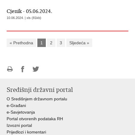
Cjenik - 05.06.2024.
10.06.2024. | xls (81kb)
« Prethodna
1
2
3
Sljedeća »
Ispiši
Podijeli
Podijeli
stranicu
na
na
Središnji državni portal
Facebooku
Twitteru
O Središnjem državnom portalu
e-Građani
e-Savjetovanja
Portal otvorenih podataka RH
Izvozni portal
Prijedlozi i komentari